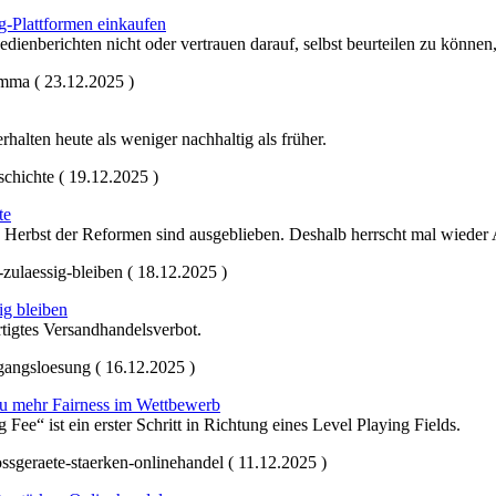
ig-Plattformen einkaufen
ienberichten nicht oder vertrauen darauf, selbst beurteilen zu können, 
emma ( 23.12.2025 )
alten heute als weniger nachhaltig als früher.
chichte ( 19.12.2025 )
te
n Herbst der Reformen sind ausgeblieben. Deshalb herrscht mal wieder
zulaessig-bleiben ( 18.12.2025 )
g bleiben
rtigtes Versandhandelsverbot.
gangsloesung ( 16.12.2025 )
 zu mehr Fairness im Wettbewerb
“ ist ein erster Schritt in Richtung eines Level Playing Fields.
ossgeraete-staerken-onlinehandel ( 11.12.2025 )