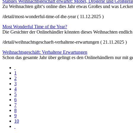
Stabiles Weihnachtsgeschäft erwartet: Möbel, Drogerie und Großgerä
Zu Weihnachten gibt‘s online dies Jahr etwas Großes und was Lecker
/detail/most-wonderful-time-of-the-year ( 11.12.2025 )
Most Wonderful Time of the Year?
Die Gesichter der Onlinehändler könnten dieses Weihnachten endlich 
/detail/weihnachtsgeschaeft-verhaltene-erwartungen ( 21.11.2025 )
Weihnachtsgeschäft: Verhaltene Erwartungen
Schon das gesamte Jahr über gelingt es den Onlinehändlern nur mit
1
2
3
4
5
6
7
8
9
10