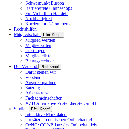
Schwerpunkt Europa
Barrierefreie Onlineshops
Für Vielfalt im Handel!
Nachhaltigkeit
Karriere im E-Commerce
Rechtshilfen
Mitgliedschaft
Pfeil Knopf
Mitglied werden
Mitgliedsarten
Leistungen
Mitgliederliste
Beitragsrechner
Der Verband
Pfeil Knopf
Dafür stehen wir
Vorstand
Ansprechpartner
Satzung
Arbeitskreise
Fachgemeinschaften
AZD Alternative Zustelldienste GmbH
Studien
Pfeil Knopf
Interaktive Marktdaten
Umsätze im deutschen Onlinehandel
OeNO: CO2-Bilanz des Onlinehandels