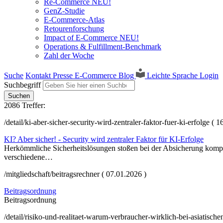
Re-Commerce NEU!
GenZ-Studie
E-Commerce-Atlas
Retourenforschung
Impact of E-Commerce NEU!
Operations & Fulfillment-Benchmark
Zahl der Woche
Suche
Kontakt
Presse
E-Commerce Blog
Leichte Sprache
Login
Suchbegriff
2086 Treffer:
/detail/ki-aber-sicher-security-wird-zentraler-faktor-fuer-ki-erfolge ( 
KI? Aber sicher! - Security wird zentraler Faktor für KI-Erfolge
Herkömmliche Sicherheitslösungen stoßen bei der Absicherung komp
verschiedene…
/mitgliedschaft/beitragsrechner ( 07.01.2026 )
Beitragsordnung
Beitragsordnung
/detail/risiko-und-realitaet-warum-verbraucher-wirklich-bei-asiatische