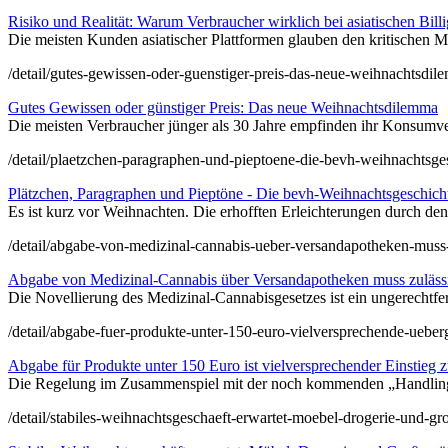
Risiko und Realität: Warum Verbraucher wirklich bei asiatischen Bill
Die meisten Kunden asiatischer Plattformen glauben den kritischen Med
/detail/gutes-gewissen-oder-guenstiger-preis-das-neue-weihnachtsdil
Gutes Gewissen oder günstiger Preis: Das neue Weihnachtsdilemma
Die meisten Verbraucher jünger als 30 Jahre empfinden ihr Konsumverh
/detail/plaetzchen-paragraphen-und-pieptoene-die-bevh-weihnachtsges
Plätzchen, Paragraphen und Pieptöne - Die bevh-Weihnachtsgeschich
Es ist kurz vor Weihnachten. Die erhofften Erleichterungen durch de
/detail/abgabe-von-medizinal-cannabis-ueber-versandapotheken-muss-
Abgabe von Medizinal-Cannabis über Versandapotheken muss zulässi
Die Novellierung des Medizinal-Cannabisgesetzes ist ein ungerechtfe
/detail/abgabe-fuer-produkte-unter-150-euro-vielversprechende-ueber
Abgabe für Produkte unter 150 Euro ist vielversprechender Einstieg
Die Regelung im Zusammenspiel mit der noch kommenden „Handling Fee
/detail/stabiles-weihnachtsgeschaeft-erwartet-moebel-drogerie-und-gr