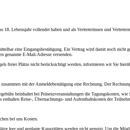
 das 18. Lebensjahr vollendet haben und als Vertreterinnen und Vertre
lbar eine Eingangsbestätigung. Ein Vertrag wird damit noch nicht ges
nen genannte E-Mail-Adresse versenden.
freier Plätze nicht berücksichtigt werden, informieren wir Sie hierüb
Sie zusammen mit der Anmeldebestätigung eine Rechnung. Der Rechnungsb
egebühr beinhaltet bei Präsenzveranstaltungen die Tagungskosten, wie
is enthalten Reise-, Übernachtungs- und Aufenthaltskosten der Teilnehm
chen bei uns Kosten.
Plätze leer und geplante Kapazitäten werden nicht genutzt. Um die Mög