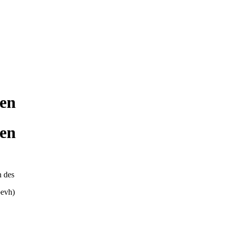
gen
gen
n des
bevh)