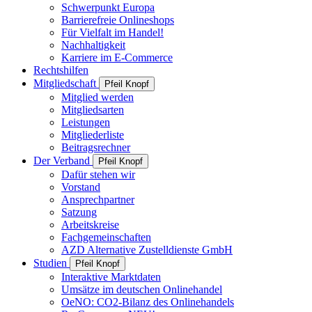
Schwerpunkt Europa
Barrierefreie Onlineshops
Für Vielfalt im Handel!
Nachhaltigkeit
Karriere im E-Commerce
Rechtshilfen
Mitgliedschaft
Pfeil Knopf
Mitglied werden
Mitgliedsarten
Leistungen
Mitgliederliste
Beitragsrechner
Der Verband
Pfeil Knopf
Dafür stehen wir
Vorstand
Ansprechpartner
Satzung
Arbeitskreise
Fachgemeinschaften
AZD Alternative Zustelldienste GmbH
Studien
Pfeil Knopf
Interaktive Marktdaten
Umsätze im deutschen Onlinehandel
OeNO: CO2-Bilanz des Onlinehandels