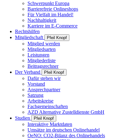
Schwerpunkt Europa
Barrierefreie Onlineshops
Für Vielfalt im Handel!
Nachhaltigkeit
Karriere im E-Commerce
Rechtshilfen
Mitgliedschaft
Pfeil Knopf
Mitglied werden
Mitgliedsarten
Leistungen
Mitgliederliste
Beitragsrechner
Der Verband
Pfeil Knopf
Dafür stehen wir
Vorstand
Ansprechpartner
Satzung
Arbeitskreise
Fachgemeinschaften
AZD Alternative Zustelldienste GmbH
Studien
Pfeil Knopf
Interaktive Marktdaten
Umsätze im deutschen Onlinehandel
OeNO: CO2-Bilanz des Onlinehandels