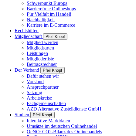
Schwerpunkt Europa
Barrierefreie Onlineshops
Für Vielfalt im Handel!
Nachhaltigkeit
Karriere im E-Commerce
Rechtshilfen
Mitgliedschaft
Pfeil Knopf
Mitglied werden
Mitgliedsarten
Leistungen
Mitgliederliste
Beitragsrechner
Der Verband
Pfeil Knopf
Dafür stehen wir
Vorstand
Ansprechpartner
Satzung
Arbeitskreise
Fachgemeinschaften
AZD Alternative Zustelldienste GmbH
Studien
Pfeil Knopf
Interaktive Marktdaten
Umsätze im deutschen Onlinehandel
OeNO: CO2-Bilanz des Onlinehandels