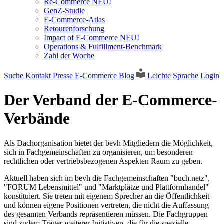
Re-Commerce NEU!
GenZ-Studie
E-Commerce-Atlas
Retourenforschung
Impact of E-Commerce NEU!
Operations & Fulfillment-Benchmark
Zahl der Woche
Suche
Kontakt
Presse
E-Commerce Blog
Leichte Sprache
Login
Der Verband der E-Commerce-
Verbände
Als Dachorganisation bietet der bevh Mitgliedern die Möglichkeit,
sich in Fachgemeinschaften zu organisieren, um besonderen
rechtlichen oder vertriebsbezogenen Aspekten Raum zu geben.
Aktuell haben sich im bevh die Fachgemeinschaften "buch.netz",
"FORUM Lebensmittel" und "Marktplätze und Plattformhandel"
konstituiert. Sie treten mit eigenem Sprecher an die Öffentlichkeit
und können eigene Positionen vertreten, die nicht die Auffassung
des gesamten Verbands repräsentieren müssen. Die Fachgruppen
sind zudem Träger weiterer Initiativen, die für die spezielle