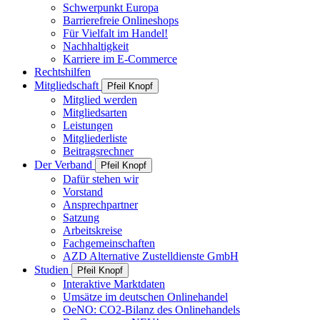
Schwerpunkt Europa
Barrierefreie Onlineshops
Für Vielfalt im Handel!
Nachhaltigkeit
Karriere im E-Commerce
Rechtshilfen
Mitgliedschaft
Pfeil Knopf
Mitglied werden
Mitgliedsarten
Leistungen
Mitgliederliste
Beitragsrechner
Der Verband
Pfeil Knopf
Dafür stehen wir
Vorstand
Ansprechpartner
Satzung
Arbeitskreise
Fachgemeinschaften
AZD Alternative Zustelldienste GmbH
Studien
Pfeil Knopf
Interaktive Marktdaten
Umsätze im deutschen Onlinehandel
OeNO: CO2-Bilanz des Onlinehandels