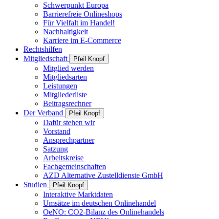
Schwerpunkt Europa
Barrierefreie Onlineshops
Für Vielfalt im Handel!
Nachhaltigkeit
Karriere im E-Commerce
Rechtshilfen
Mitgliedschaft
Pfeil Knopf
Mitglied werden
Mitgliedsarten
Leistungen
Mitgliederliste
Beitragsrechner
Der Verband
Pfeil Knopf
Dafür stehen wir
Vorstand
Ansprechpartner
Satzung
Arbeitskreise
Fachgemeinschaften
AZD Alternative Zustelldienste GmbH
Studien
Pfeil Knopf
Interaktive Marktdaten
Umsätze im deutschen Onlinehandel
OeNO: CO2-Bilanz des Onlinehandels