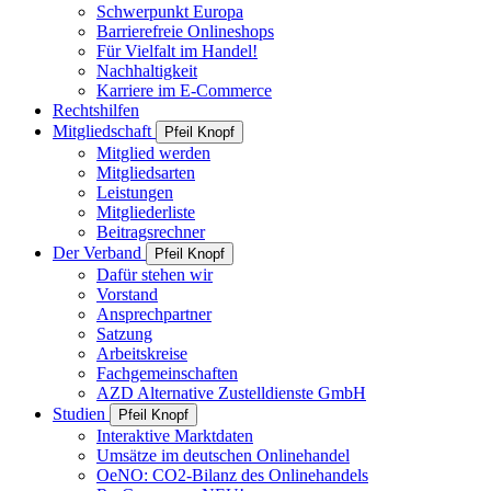
Schwerpunkt Europa
Barrierefreie Onlineshops
Für Vielfalt im Handel!
Nachhaltigkeit
Karriere im E-Commerce
Rechtshilfen
Mitgliedschaft
Pfeil Knopf
Mitglied werden
Mitgliedsarten
Leistungen
Mitgliederliste
Beitragsrechner
Der Verband
Pfeil Knopf
Dafür stehen wir
Vorstand
Ansprechpartner
Satzung
Arbeitskreise
Fachgemeinschaften
AZD Alternative Zustelldienste GmbH
Studien
Pfeil Knopf
Interaktive Marktdaten
Umsätze im deutschen Onlinehandel
OeNO: CO2-Bilanz des Onlinehandels