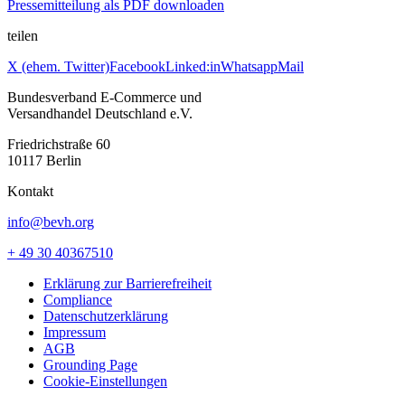
Pressemitteilung als PDF downloaden
teilen
X (ehem. Twitter)
Facebook
Linked:in
Whatsapp
Mail
Bundesverband E-Commerce und
Versandhandel Deutschland e.V.
Friedrichstraße 60
10117 Berlin
Kontakt
info@bevh.org
+ 49 30 40367510
Erklärung zur Barrierefreiheit
Compliance
Datenschutzerklärung
Impressum
AGB
Grounding Page
Cookie-Einstellungen