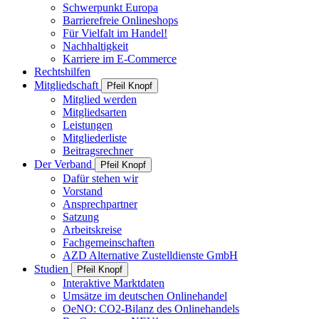
Schwerpunkt Europa
Barrierefreie Onlineshops
Für Vielfalt im Handel!
Nachhaltigkeit
Karriere im E-Commerce
Rechtshilfen
Mitgliedschaft
Pfeil Knopf
Mitglied werden
Mitgliedsarten
Leistungen
Mitgliederliste
Beitragsrechner
Der Verband
Pfeil Knopf
Dafür stehen wir
Vorstand
Ansprechpartner
Satzung
Arbeitskreise
Fachgemeinschaften
AZD Alternative Zustelldienste GmbH
Studien
Pfeil Knopf
Interaktive Marktdaten
Umsätze im deutschen Onlinehandel
OeNO: CO2-Bilanz des Onlinehandels