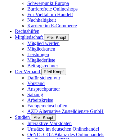
Schwerpunkt Europa
Barrierefreie Onlineshops
Für Vielfalt im Handel!
Nachhaltigkeit
Karriere im E-Commerce
Rechtshilfen
Mitgliedschaft
Pfeil Knopf
Mitglied werden
Mitgliedsarten
Leistungen
Mitgliederliste
Beitragsrechner
Der Verband
Pfeil Knopf
Dafür stehen wir
Vorstand
Ansprechpartner
Satzung
Arbeitskreise
Fachgemeinschaften
AZD Alternative Zustelldienste GmbH
Studien
Pfeil Knopf
Interaktive Marktdaten
Umsätze im deutschen Onlinehandel
OeNO: CO2-Bilanz des Onlinehandels