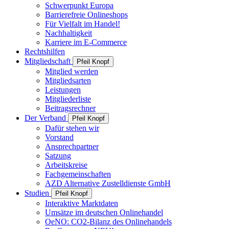
Schwerpunkt Europa
Barrierefreie Onlineshops
Für Vielfalt im Handel!
Nachhaltigkeit
Karriere im E-Commerce
Rechtshilfen
Mitgliedschaft
Pfeil Knopf
Mitglied werden
Mitgliedsarten
Leistungen
Mitgliederliste
Beitragsrechner
Der Verband
Pfeil Knopf
Dafür stehen wir
Vorstand
Ansprechpartner
Satzung
Arbeitskreise
Fachgemeinschaften
AZD Alternative Zustelldienste GmbH
Studien
Pfeil Knopf
Interaktive Marktdaten
Umsätze im deutschen Onlinehandel
OeNO: CO2-Bilanz des Onlinehandels