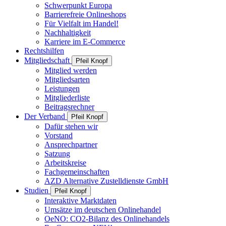
Schwerpunkt Europa
Barrierefreie Onlineshops
Für Vielfalt im Handel!
Nachhaltigkeit
Karriere im E-Commerce
Rechtshilfen
Mitgliedschaft
Pfeil Knopf
Mitglied werden
Mitgliedsarten
Leistungen
Mitgliederliste
Beitragsrechner
Der Verband
Pfeil Knopf
Dafür stehen wir
Vorstand
Ansprechpartner
Satzung
Arbeitskreise
Fachgemeinschaften
AZD Alternative Zustelldienste GmbH
Studien
Pfeil Knopf
Interaktive Marktdaten
Umsätze im deutschen Onlinehandel
OeNO: CO2-Bilanz des Onlinehandels