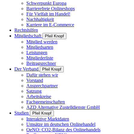
Schwerpunkt Europa
Barrierefreie Onlineshops
Für Vielfalt im Handel!
Nachhaltigkeit
Karriere im E-Commerce
Rechtshilfen
Mitgliedschaft
Pfeil Knopf
Mitglied werden
Mitgliedsarten
Leistungen
Mitgliederliste
Beitragsrechner
Der Verband
Pfeil Knopf
Dafür stehen wir
Vorstand
Ansprechpartner
Satzung
Arbeitskreise
Fachgemeinschaften
AZD Alternative Zustelldienste GmbH
Studien
Pfeil Knopf
Interaktive Marktdaten
Umsätze im deutschen Onlinehandel
OeNO: CO2-Bilanz des Onlinehandels