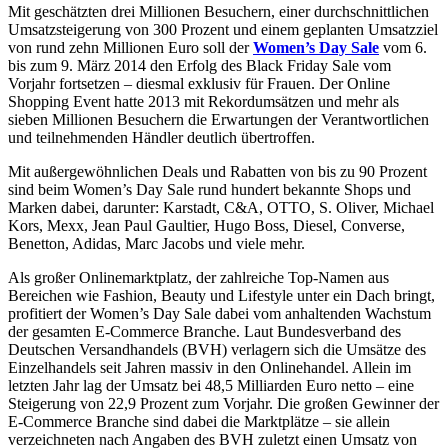
Mit geschätzten drei Millionen Besuchern, einer durchschnittlichen
Umsatzsteigerung von 300 Prozent und einem geplanten Umsatzziel
von rund zehn Millionen Euro soll der
Women’s Day Sale
vom 6.
bis zum 9. März 2014 den Erfolg des Black Friday Sale vom
Vorjahr fortsetzen – diesmal exklusiv für Frauen. Der Online
Shopping Event hatte 2013 mit Rekordumsätzen und mehr als
sieben Millionen Besuchern die Erwartungen der Verantwortlichen
und teilnehmenden Händler deutlich übertroffen.
Mit außergewöhnlichen Deals und Rabatten von bis zu 90 Prozent
sind beim Women’s Day Sale rund hundert bekannte Shops und
Marken dabei, darunter: Karstadt, C&A, OTTO, S. Oliver, Michael
Kors, Mexx, Jean Paul Gaultier, Hugo Boss, Diesel, Converse,
Benetton, Adidas, Marc Jacobs und viele mehr.
Als großer Onlinemarktplatz, der zahlreiche Top-Namen aus
Bereichen wie Fashion, Beauty und Lifestyle unter ein Dach bringt,
profitiert der Women’s Day Sale dabei vom anhaltenden Wachstum
der gesamten E-Commerce Branche. Laut Bundesverband des
Deutschen Versandhandels (BVH) verlagern sich die Umsätze des
Einzelhandels seit Jahren massiv in den Onlinehandel. Allein im
letzten Jahr lag der Umsatz bei 48,5 Milliarden Euro netto – eine
Steigerung von 22,9 Prozent zum Vorjahr. Die großen Gewinner der
E-Commerce Branche sind dabei die Marktplätze – sie allein
verzeichneten nach Angaben des BVH zuletzt einen Umsatz von