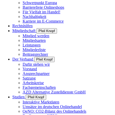
Schwerpunkt Europa
Barrierefreie Onlineshops
Für Vielfalt im Handel!
Nachhaltigkeit
Karriere im E-Commerce
Rechtshilfen
Mitgliedschaft
Pfeil Knopf
Mitglied werden
Mitgliedsarten
Leistungen
Mitgliederliste
Beitragsrechner
Der Verband
Pfeil Knopf
Dafür stehen wir
Vorstand
Ansprechpartner
Satzung
Arbeitskreise
Fachgemeinschaften
AZD Alternative Zustelldienste GmbH
Studien
Pfeil Knopf
Interaktive Marktdaten
Umsätze im deutschen Onlinehandel
OeNO: CO2-Bilanz des Onlinehandels