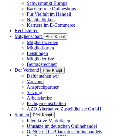
Schwerpunkt Europa
Barrierefreie Onlineshops
Für Vielfalt im Handel!
Nachhaltigkeit
Karriere im E-Commerce
Rechtshilfen
Mitgliedschaft
Pfeil Knopf
Mitglied werden
Mitgliedsarten
Leistungen
Mitgliederliste
Beitragsrechner
Der Verband
Pfeil Knopf
Dafür stehen wir
Vorstand
Ansprechpartner
Satzung
Arbeitskreise
Fachgemeinschaften
AZD Alternative Zustelldienste GmbH
Studien
Pfeil Knopf
Interaktive Marktdaten
Umsätze im deutschen Onlinehandel
OeNO: CO2-Bilanz des Onlinehandels