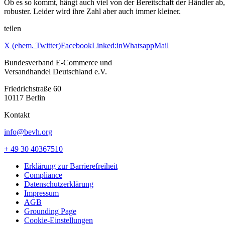
Ob es so kommt, hängt auch viel von der Bereitschaft der Händler ab, 
robuster. Leider wird ihre Zahl aber auch immer kleiner.
teilen
X (ehem. Twitter)
Facebook
Linked:in
Whatsapp
Mail
Bundesverband E-Commerce und
Versandhandel Deutschland e.V.
Friedrichstraße 60
10117 Berlin
Kontakt
info@bevh.org
+ 49 30 40367510
Erklärung zur Barrierefreiheit
Compliance
Datenschutzerklärung
Impressum
AGB
Grounding Page
Cookie-Einstellungen