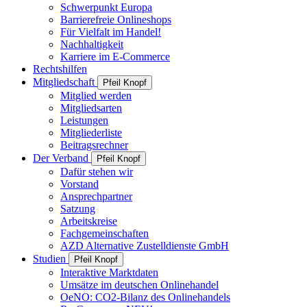
Schwerpunkt Europa
Barrierefreie Onlineshops
Für Vielfalt im Handel!
Nachhaltigkeit
Karriere im E-Commerce
Rechtshilfen
Mitgliedschaft
Pfeil Knopf
Mitglied werden
Mitgliedsarten
Leistungen
Mitgliederliste
Beitragsrechner
Der Verband
Pfeil Knopf
Dafür stehen wir
Vorstand
Ansprechpartner
Satzung
Arbeitskreise
Fachgemeinschaften
AZD Alternative Zustelldienste GmbH
Studien
Pfeil Knopf
Interaktive Marktdaten
Umsätze im deutschen Onlinehandel
OeNO: CO2-Bilanz des Onlinehandels