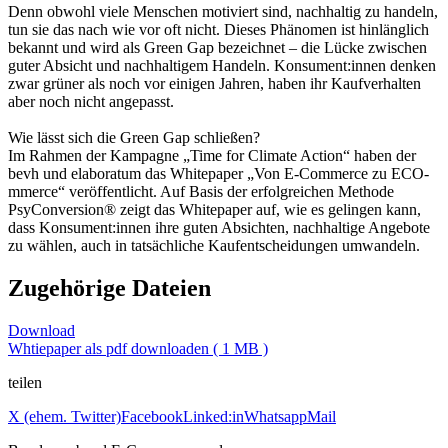
Denn obwohl viele Menschen motiviert sind, nachhaltig zu handeln,
tun sie das nach wie vor oft nicht. Dieses Phänomen ist hinlänglich
bekannt und wird als Green Gap bezeichnet – die Lücke zwischen
guter Absicht und nachhaltigem Handeln. Konsument:innen denken
zwar grüner als noch vor einigen Jahren, haben ihr Kaufverhalten
aber noch nicht angepasst.
Wie lässt sich die Green Gap schließen?
Im Rahmen der Kampagne „Time for Climate Action“
haben der
bevh und elaboratum das Whitepaper „Von E-Commerce zu ECO-
mmerce“ veröffentlicht. Auf Basis der erfolgreichen Methode
PsyConversion® zeigt das Whitepaper auf, wie es gelingen kann,
dass Konsument:innen ihre guten Absichten, nachhaltige Angebote
zu wählen, auch in tatsächliche Kaufentscheidungen umwandeln.
Zugehörige Dateien
Download
Whtiepaper als pdf downloaden ( 1 MB )
teilen
X (ehem. Twitter)
Facebook
Linked:in
Whatsapp
Mail