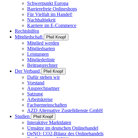
Schwerpunkt Europa
Barrierefreie Onlineshops
Für Vielfalt im Handel!
Nachhaltigkeit
Karriere im E-Commerce
Rechtshilfen
Mitgliedschaft
Pfeil Knopf
Mitglied werden
Mitgliedsarten
Leistungen
Mitgliederliste
Beitragsrechner
Der Verband
Pfeil Knopf
Dafür stehen wir
Vorstand
Ansprechpartner
Satzung
Arbeitskreise
Fachgemeinschaften
AZD Alternative Zustelldienste GmbH
Studien
Pfeil Knopf
Interaktive Marktdaten
Umsätze im deutschen Onlinehandel
OeNO: CO2-Bilanz des Onlinehandels