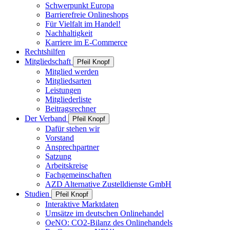
Schwerpunkt Europa
Barrierefreie Onlineshops
Für Vielfalt im Handel!
Nachhaltigkeit
Karriere im E-Commerce
Rechtshilfen
Mitgliedschaft
Pfeil Knopf
Mitglied werden
Mitgliedsarten
Leistungen
Mitgliederliste
Beitragsrechner
Der Verband
Pfeil Knopf
Dafür stehen wir
Vorstand
Ansprechpartner
Satzung
Arbeitskreise
Fachgemeinschaften
AZD Alternative Zustelldienste GmbH
Studien
Pfeil Knopf
Interaktive Marktdaten
Umsätze im deutschen Onlinehandel
OeNO: CO2-Bilanz des Onlinehandels