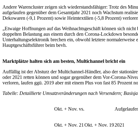
Andere Warencluster zeigen sich wiederstandsfähiger: Trotz des Minus
aufgelaufen gegenüber dem Gesamtjahr 2021 noch Wachstum realisiere
Dekowaren (-9,1 Prozent) sowie Heimtextilien (-5,8 Prozent) verlore
„Etwaige Hoffnungen auf das Weihnachtsgeschäft können sich nicht 
doppelten Belastung aus einem durch den Corona-Lockdown besonder
Unterhaltungselektronik brechen ein, obwohl letztere normalerweise 
Hauptgeschäftsführer beim bevh.
Marktplätze halten sich am besten, Multichannel bricht ein
Auffällig ist der Absturz der Multichannel-Händler, also der statio
oder 2021 retten können und sogar gegenüber dem Vor-Corona-Niveau
verloren, laufen ggü. 2019 aber mit einem Plus von fast 85 Prozent 
Tabelle: Detaillierte Umsatzveränderungen nach Versendern; Basisj
Okt. + Nov. vs.
Aufgelaufen
Okt. + Nov. 21
Okt. + Nov. 19
2021