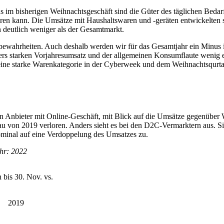
 im bisherigen Weihnachtsgeschäft sind die Güter des täglichen Bedarfs
n kann. Die Umsätze mit Haushaltswaren und -geräten entwickelten si
n deutlich weniger als der Gesamtmarkt.
bewahrheiten. Auch deshalb werden wir für das Gesamtjahr ein Minus
s starken Vorjahresumsatz und der allgemeinen Konsumflaute wenig 
eine starke Warenkategorie in der Cyberweek und dem Weihnachtsqurtal 
nären Anbieter mit Online-Geschäft, mit Blick auf die Umsätze gegenüb
 von 2019 verloren. Anders sieht es bei den D2C-Vermarktern aus. S
nominal auf eine Verdoppelung des Umsatzes zu.
ahr: 2022
 bis 30. Nov. vs.
2019