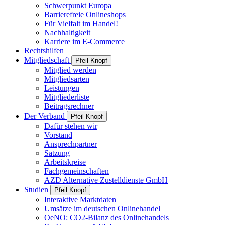
Schwerpunkt Europa
Barrierefreie Onlineshops
Für Vielfalt im Handel!
Nachhaltigkeit
Karriere im E-Commerce
Rechtshilfen
Mitgliedschaft
Pfeil Knopf
Mitglied werden
Mitgliedsarten
Leistungen
Mitgliederliste
Beitragsrechner
Der Verband
Pfeil Knopf
Dafür stehen wir
Vorstand
Ansprechpartner
Satzung
Arbeitskreise
Fachgemeinschaften
AZD Alternative Zustelldienste GmbH
Studien
Pfeil Knopf
Interaktive Marktdaten
Umsätze im deutschen Onlinehandel
OeNO: CO2-Bilanz des Onlinehandels