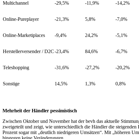
Multichannel
-29,5%
-11,9%
-14,2%
Online-Pureplayer
-21,3%
5,8%
-7,0%
Online-Marketiplaces
-9,4%
24,2%
-5,1%
Herstellerversender / D2C
-23,4%
84,6%
-6,7%
Teleshopping
-31,6%
-27,2%
-20,2%
Sonstige
14,5%
1,3%
0,8%
Mehrheit der Händler pessimistisch
Zwischen Oktober und November hat der bevh das aktuelle Stimmungsbi
zweigeteilt und zeigt, wie unterschiedlich die Händler die steigende
Prozent sogar mit „deutlich niedrigeren Umsätzen“. Mit „höheren Ums
hingegen keine Veränderungen.