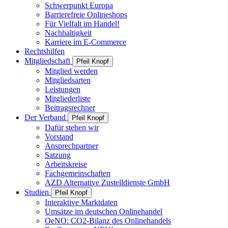
Schwerpunkt Europa
Barrierefreie Onlineshops
Für Vielfalt im Handel!
Nachhaltigkeit
Karriere im E-Commerce
Rechtshilfen
Mitgliedschaft
Pfeil Knopf
Mitglied werden
Mitgliedsarten
Leistungen
Mitgliederliste
Beitragsrechner
Der Verband
Pfeil Knopf
Dafür stehen wir
Vorstand
Ansprechpartner
Satzung
Arbeitskreise
Fachgemeinschaften
AZD Alternative Zustelldienste GmbH
Studien
Pfeil Knopf
Interaktive Marktdaten
Umsätze im deutschen Onlinehandel
OeNO: CO2-Bilanz des Onlinehandels