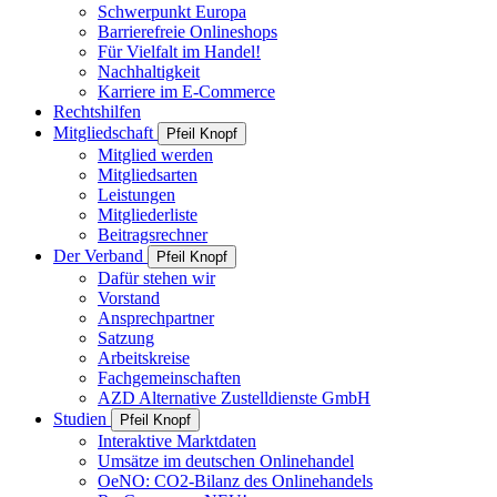
Schwerpunkt Europa
Barrierefreie Onlineshops
Für Vielfalt im Handel!
Nachhaltigkeit
Karriere im E-Commerce
Rechtshilfen
Mitgliedschaft
Pfeil Knopf
Mitglied werden
Mitgliedsarten
Leistungen
Mitgliederliste
Beitragsrechner
Der Verband
Pfeil Knopf
Dafür stehen wir
Vorstand
Ansprechpartner
Satzung
Arbeitskreise
Fachgemeinschaften
AZD Alternative Zustelldienste GmbH
Studien
Pfeil Knopf
Interaktive Marktdaten
Umsätze im deutschen Onlinehandel
OeNO: CO2-Bilanz des Onlinehandels