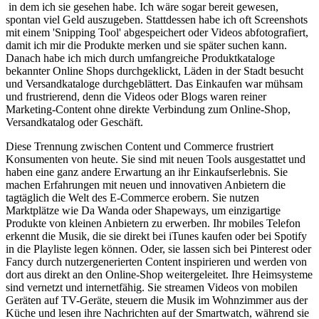
in dem ich sie gesehen habe. Ich wäre sogar bereit gewesen,
spontan viel Geld auszugeben. Stattdessen habe ich oft Screenshots
mit einem 'Snipping Tool' abgespeichert oder Videos abfotografiert,
damit ich mir die Produkte merken und sie später suchen kann.
Danach habe ich mich durch umfangreiche Produktkataloge
bekannter Online Shops durchgeklickt, Läden in der Stadt besucht
und Versandkataloge durchgeblättert. Das Einkaufen war mühsam
und frustrierend, denn die Videos oder Blogs waren reiner
Marketing-Content ohne direkte Verbindung zum Online-Shop,
Versandkatalog oder Geschäft.
Diese Trennung zwischen Content und Commerce frustriert
Konsumenten von heute. Sie sind mit neuen Tools ausgestattet und
haben eine ganz andere Erwartung an ihr Einkaufserlebnis. Sie
machen Erfahrungen mit neuen und innovativen Anbietern die
tagtäglich die Welt des E-Commerce erobern. Sie nutzen
Marktplätze wie Da Wanda oder Shapeways, um einzigartige
Produkte von kleinen Anbietern zu erwerben. Ihr mobiles Telefon
erkennt die Musik, die sie direkt bei iTunes kaufen oder bei Spotify
in die Playliste legen können. Oder, sie lassen sich bei Pinterest oder
Fancy durch nutzergenerierten Content inspirieren und werden von
dort aus direkt an den Online-Shop weitergeleitet. Ihre Heimsysteme
sind vernetzt und internetfähig. Sie streamen Videos von mobilen
Geräten auf TV-Geräte, steuern die Musik im Wohnzimmer aus der
Küche und lesen ihre Nachrichten auf der Smartwatch, während sie