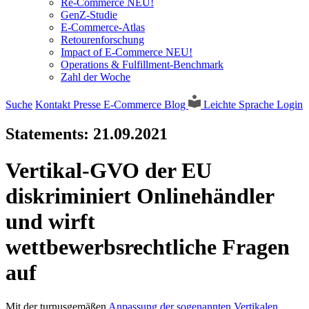
Re-Commerce NEU!
GenZ-Studie
E-Commerce-Atlas
Retourenforschung
Impact of E-Commerce NEU!
Operations & Fulfillment-Benchmark
Zahl der Woche
Suche
Kontakt
Presse
E-Commerce Blog
Leichte Sprache
Login
Statements:
21.09.2021
Vertikal-GVO der EU
diskriminiert Onlinehändler
und wirft
wettbewerbsrechtliche Fragen
auf
Mit der turnusgemäßen
Anpassung der sogenannten Vertikalen