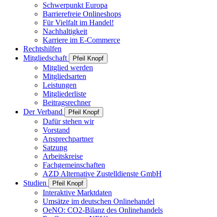
Schwerpunkt Europa
Barrierefreie Onlineshops
Für Vielfalt im Handel!
Nachhaltigkeit
Karriere im E-Commerce
Rechtshilfen
Mitgliedschaft
Pfeil Knopf
Mitglied werden
Mitgliedsarten
Leistungen
Mitgliederliste
Beitragsrechner
Der Verband
Pfeil Knopf
Dafür stehen wir
Vorstand
Ansprechpartner
Satzung
Arbeitskreise
Fachgemeinschaften
AZD Alternative Zustelldienste GmbH
Studien
Pfeil Knopf
Interaktive Marktdaten
Umsätze im deutschen Onlinehandel
OeNO: CO2-Bilanz des Onlinehandels