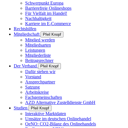
Schwerpunkt Europa
Barrierefreie Onlineshops
Für Vielfalt im Handel!
Nachhaltigkeit
Karriere im E-Commerce
Rechtshilfen
Mitgliedschaft
Pfeil Knopf
Mitglied werden
Mitgliedsarten
Leistungen
Mitgliederliste
Beitragsrechner
Der Verband
Pfeil Knopf
Dafür stehen wir
Vorstand
Ansprechpartner
Satzung
Arbeitskreise
Fachgemeinschaften
AZD Alternative Zustelldienste GmbH
Studien
Pfeil Knopf
Interaktive Marktdaten
Umsätze im deutschen Onlinehandel
OeNO: CO2-Bilanz des Onlinehandels