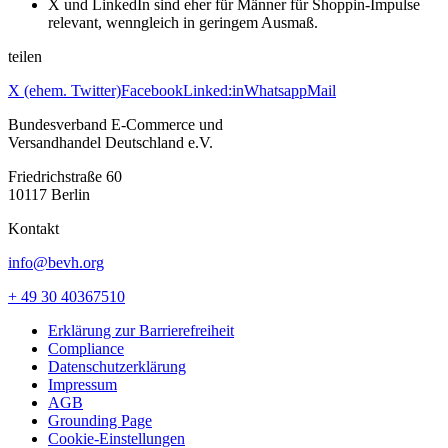
X und LinkedIn sind eher für Männer für Shoppin-Impulse
relevant, wenngleich in geringem Ausmaß.
teilen
X (ehem. Twitter)
Facebook
Linked:in
Whatsapp
Mail
Bundesverband E-Commerce und
Versandhandel Deutschland e.V.
Friedrichstraße 60
10117 Berlin
Kontakt
info@bevh.org
+ 49 30 40367510
Erklärung zur Barrierefreiheit
Compliance
Datenschutzerklärung
Impressum
AGB
Grounding Page
Cookie-Einstellungen