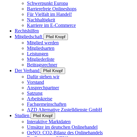
Schwerpunkt Europa
Barrierefreie Onlineshops
Für Vielfalt im Handel!
Nachhaltigkeit
Karriere im E-Commerce
Rechtshilfen
Mitgliedschaft
Pfeil Knopf
Mitglied werden
Mitgliedsarten
Leistungen
Mitgliederliste
Beitragsrechner
Der Verband
Pfeil Knopf
Dafür stehen wir
Vorstand
Ansprechpartner
Satzung
Arbeitskreise
Fachgemeinschaften
AZD Alternative Zustelldienste GmbH
Studien
Pfeil Knopf
Interaktive Marktdaten
Umsätze im deutschen Onlinehandel
OeNO: CO2-Bilanz des Onlinehandels