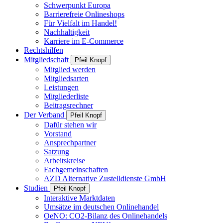
Schwerpunkt Europa
Barrierefreie Onlineshops
Für Vielfalt im Handel!
Nachhaltigkeit
Karriere im E-Commerce
Rechtshilfen
Mitgliedschaft
Pfeil Knopf
Mitglied werden
Mitgliedsarten
Leistungen
Mitgliederliste
Beitragsrechner
Der Verband
Pfeil Knopf
Dafür stehen wir
Vorstand
Ansprechpartner
Satzung
Arbeitskreise
Fachgemeinschaften
AZD Alternative Zustelldienste GmbH
Studien
Pfeil Knopf
Interaktive Marktdaten
Umsätze im deutschen Onlinehandel
OeNO: CO2-Bilanz des Onlinehandels