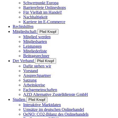
Schwerpunkt Europa
Barrierefreie Onlineshops
Für Vielfalt im Handel!
Nachhaltigkeit
Karriere im E-Commerce
Rechtshilfen
Mitgliedschaft
Pfeil Knopf
Mitglied werden
Mitgliedsarten
Leistungen
Mitgliederliste
Beitragsrechner
Der Verband
Pfeil Knopf
Dafür stehen wir
Vorstand
Ansprechpartner
Satzung
Arbeitskreise
Fachgemeinschaften
AZD Alternative Zustelldienste GmbH
Studien
Pfeil Knopf
Interaktive Marktdaten
Umsätze im deutschen Onlinehandel
OeNO: CO2-Bilanz des Onlinehandels