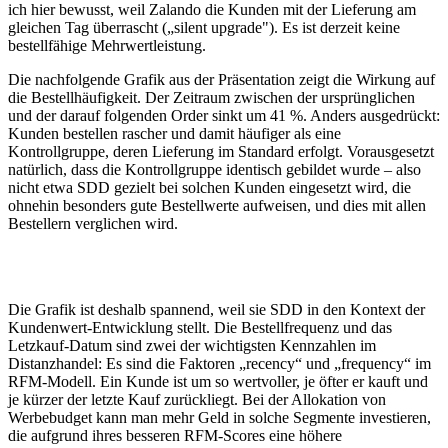
ich hier bewusst, weil Zalando die Kunden mit der Lieferung am
gleichen Tag überrascht („silent upgrade"). Es ist derzeit keine
bestellfähige Mehrwertleistung.
Die nachfolgende Grafik aus der Präsentation zeigt die Wirkung auf
die Bestellhäufigkeit. Der Zeitraum zwischen der ursprünglichen
und der darauf folgenden Order sinkt um 41 %. Anders ausgedrückt:
Kunden bestellen rascher und damit häufiger als eine
Kontrollgruppe, deren Lieferung im Standard erfolgt. Vorausgesetzt
natürlich, dass die Kontrollgruppe identisch gebildet wurde – also
nicht etwa SDD gezielt bei solchen Kunden eingesetzt wird, die
ohnehin besonders gute Bestellwerte aufweisen, und dies mit allen
Bestellern verglichen wird.
Die Grafik ist deshalb spannend, weil sie SDD in den Kontext der
Kundenwert-Entwicklung stellt. Die Bestellfrequenz und das
Letzkauf-Datum sind zwei der wichtigsten Kennzahlen im
Distanzhandel: Es sind die Faktoren „recency“ und „frequency“ im
RFM-Modell. Ein Kunde ist um so wertvoller, je öfter er kauft und
je kürzer der letzte Kauf zurückliegt. Bei der Allokation von
Werbebudget kann man mehr Geld in solche Segmente investieren,
die aufgrund ihres besseren RFM-Scores eine höhere