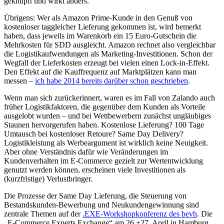
geknüpft und wirkt anders.
Übrigens: Wer als Amazon Prime-Kunde in den Genuß von
kostenloser taggleicher Lieferung gekommen ist, wird bemerkt
haben, dass jeweils im Warenkorb ein 15 Euro-Gutschein die
Mehrkosten für SDD ausgleicht. Amazon rechnet also vergleichbar
die Logistikaufwendungen als Marketing-Investitionen. Schon der
Wegfall der Lieferkosten erzeugt bei vielen einen Lock-in-Effekt.
Den Effekt auf die Kauffrequenz auf Marktplätzen kann man
messen –
ich habe 2014 bereits darüber schon geschrieben
.
Wenn man sich zurückerinnert, waren es im Fall von Zalando auch
früher Logistikfaktoren, die gegenüber dem Kunden als Vorteile
ausgelobt wurden – und bei Wettbewerbern zunächst ungläubiges
Staunen hervorgerufen haben. Kostenlose Lieferung? 100 Tage
Umtausch bei kostenloser Retoure? Same Day Delivery?
Logistikleistung als Werbeargument ist wirklich keine Neuigkeit.
Aber ohne Verständnis dafür wie Veränderungen im
Kundenverhalten im E-Commerce gezielt zur Wertentwicklung
genutzt werden können, erscheinen viele Investitionen als
(kurzfristige) Verlustbringer.
Die Prozesse der Same Day Lieferung, die Steuerung von
Bestandskunden-Bewerbung und Neukundengewinnung sind
zentrale Themen auf der
.EXE-Workshopkonferenz des bevh
. Die
„E-Commerce Experts Exchange“ am 26.+27. April in Hamburg