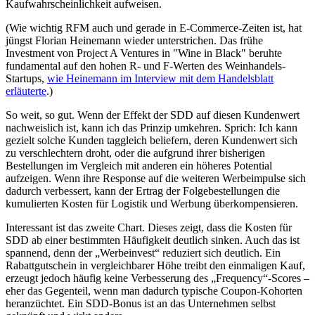
Kaufwahrscheinlichkeit aufweisen.
(Wie wichtig RFM auch und gerade in E-Commerce-Zeiten ist, hat
jüngst Florian Heinemann wieder unterstrichen. Das frühe
Investment von Project A Ventures in "Wine in Black" beruhte
fundamental auf den hohen R- und F-Werten des Weinhandels-
Startups,
wie Heinemann im Interview mit dem Handelsblatt
erläuterte
.)
So weit, so gut. Wenn der Effekt der SDD auf diesen Kundenwert
nachweislich ist, kann ich das Prinzip umkehren. Sprich: Ich kann
gezielt solche Kunden taggleich beliefern, deren Kundenwert sich
zu verschlechtern droht, oder die aufgrund ihrer bisherigen
Bestellungen im Vergleich mit anderen ein höheres Potential
aufzeigen. Wenn ihre Response auf die weiteren Werbeimpulse sich
dadurch verbessert, kann der Ertrag der Folgebestellungen die
kumulierten Kosten für Logistik und Werbung überkompensieren.
Interessant ist das zweite Chart. Dieses zeigt, dass die Kosten für
SDD ab einer bestimmten Häufigkeit deutlich sinken. Auch das ist
spannend, denn der „Werbeinvest“ reduziert sich deutlich. Ein
Rabattgutschein in vergleichbarer Höhe treibt den einmaligen Kauf,
erzeugt jedoch häufig keine Verbesserung des „Frequency“-Scores –
eher das Gegenteil, wenn man dadurch typische Coupon-Kohorten
heranzüchtet. Ein SDD-Bonus ist an das Unternehmen selbst