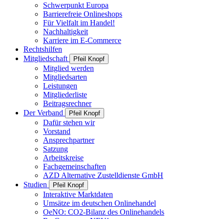
Schwerpunkt Europa
Barrierefreie Onlineshops
Für Vielfalt im Handel!
Nachhaltigkeit
Karriere im E-Commerce
Rechtshilfen
Mitgliedschaft
Pfeil Knopf
Mitglied werden
Mitgliedsarten
Leistungen
Mitgliederliste
Beitragsrechner
Der Verband
Pfeil Knopf
Dafür stehen wir
Vorstand
Ansprechpartner
Satzung
Arbeitskreise
Fachgemeinschaften
AZD Alternative Zustelldienste GmbH
Studien
Pfeil Knopf
Interaktive Marktdaten
Umsätze im deutschen Onlinehandel
OeNO: CO2-Bilanz des Onlinehandels