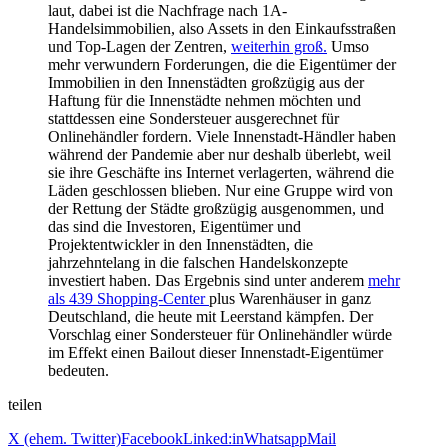
laut, dabei ist die Nachfrage nach 1A-
Handelsimmobilien, also Assets in den Einkaufsstraßen
und Top-Lagen der Zentren,
weiterhin groß.
Umso
mehr verwundern Forderungen, die die Eigentümer der
Immobilien in den Innenstädten großzügig aus der
Haftung für die Innenstädte nehmen möchten und
stattdessen eine Sondersteuer ausgerechnet für
Onlinehändler fordern. Viele Innenstadt-Händler haben
während der Pandemie aber nur deshalb überlebt, weil
sie ihre Geschäfte ins Internet verlagerten, während die
Läden geschlossen blieben. Nur eine Gruppe wird von
der Rettung der Städte großzügig ausgenommen, und
das sind die Investoren, Eigentümer und
Projektentwickler in den Innenstädten, die
jahrzehntelang in die falschen Handelskonzepte
investiert haben. Das Ergebnis sind unter anderem
mehr
als 439 Shopping-Center
plus Warenhäuser in ganz
Deutschland, die heute mit Leerstand kämpfen. Der
Vorschlag einer Sondersteuer für Onlinehändler würde
im Effekt einen Bailout dieser Innenstadt-Eigentümer
bedeuten.
teilen
X (ehem. Twitter)
Facebook
Linked:in
Whatsapp
Mail