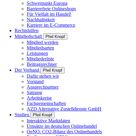
Schwerpunkt Europa
Barrierefreie Onlineshops
Für Vielfalt im Handel!
Nachhaltigkeit
Karriere im E-Commerce
Rechtshilfen
Mitgliedschaft
Pfeil Knopf
Mitglied werden
Mitgliedsarten
Leistungen
Mitgliederliste
Beitragsrechner
Der Verband
Pfeil Knopf
Dafür stehen wir
Vorstand
Ansprechpartner
Satzung
Arbeitskreise
Fachgemeinschaften
AZD Alternative Zustelldienste GmbH
Studien
Pfeil Knopf
Interaktive Marktdaten
Umsätze im deutschen Onlinehandel
OeNO: CO2-Bilanz des Onlinehandels