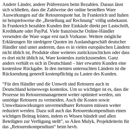
Andere Länder, andere Präferenzen beim Bezahlen. Daraus lässt
sich schließen, dass die Zahlweise der online bestellten Ware
Auswirkungen auf die Retourenquote hat. In Frankreich und Italien
ist beispielsweise die „Bestellung auf Rechnung“ völlig unbekannt.
In Frankreich bezahlen Kunden ihre Einkäufe direkt per Lastschrift,
Kreditkarte oder PayPal. Viele französische Online-Händler
versenden die Ware sogar erst nach Vorkasse. Weitere mögliche
Erklärungen für niedrigere Quoten im Auslandsgeschäft deutscher
Händler sind unter anderem, dass es in vielen europäischen Ländern
nicht üblich ist, Produkte ohne weiteres zurückzuschicken oder dass
es dort nicht üblich ist, Ware kostenlos zurückzusenden. Ganz
anders verhält es sich in Deutschland – hier erwarten Kunden eine
kostenlose Rückgabe. In den meisten untersuchten Ländern ist die
Rücksendung generell kostenpflichtig zu Lasten des Kunden.
“Für den Händler und die Umwelt sind Retouren auch in
Deutschland keineswegs kostenlos. Um so wichtiger ist es, dass die
Prozesse im Retourenmanagement weiter optimiert werden, um
unnötige Retouren zu vermeiden. Auch die Kosten sowie
Umweltauswirkungen unvermeidbarer Retouren müssen weiter
reduziert werden. Dazu soll auch das Retourenkompendium einen
wichtigen Beitrag leisten, indem es Wissen bündelt und allen
Beteiligten zur Verfügung stellt”, so Alien Mulyk, Projektleiterin für
das „Retourenkompendium“ beim bevh.