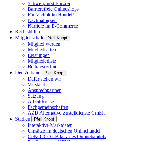
Schwerpunkt Europa
Barrierefreie Onlineshops
Für Vielfalt im Handel!
Nachhaltigkeit
Karriere im E-Commerce
Rechtshilfen
Mitgliedschaft
Pfeil Knopf
Mitglied werden
Mitgliedsarten
Leistungen
Mitgliederliste
Beitragsrechner
Der Verband
Pfeil Knopf
Dafür stehen wir
Vorstand
Ansprechpartner
Satzung
Arbeitskreise
Fachgemeinschaften
AZD Alternative Zustelldienste GmbH
Studien
Pfeil Knopf
Interaktive Marktdaten
Umsätze im deutschen Onlinehandel
OeNO: CO2-Bilanz des Onlinehandels