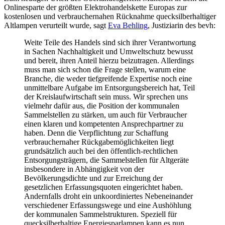
Onlinesparte der größten Elektrohandelskette Europas zur
kostenlosen und verbrauchernahen Rücknahme quecksilberhaltiger
Altlampen verurteilt wurde, sagt
Eva Behling
, Justiziarin des bevh:
Weite Teile des Handels sind sich ihrer Verantwortung
in Sachen Nachhaltigkeit und Umweltschutz bewusst
und bereit, ihren Anteil hierzu beizutragen. Allerdings
muss man sich schon die Frage stellen, warum eine
Branche, die weder tiefgreifende Expertise noch eine
unmittelbare Aufgabe im Entsorgungsbereich hat, Teil
der Kreislaufwirtschaft sein muss. Wir sprechen uns
vielmehr dafür aus, die Position der kommunalen
Sammelstellen zu stärken, um auch für Verbraucher
einen klaren und kompetenten Ansprechpartner zu
haben. Denn die Verpflichtung zur Schaffung
verbrauchernaher Rückgabemöglichkeiten liegt
grundsätzlich auch bei den öffentlich-rechtlichen
Entsorgungsträgern, die Sammelstellen für Altgeräte
insbesondere in Abhängigkeit von der
Bevölkerungsdichte und zur Erreichung der
gesetzlichen Erfassungsquoten eingerichtet haben.
Andernfalls droht ein unkoordiniertes Nebeneinander
verschiedener Erfassungswege und eine Aushöhlung
der kommunalen Sammelstrukturen. Speziell für
quecksilberhaltige Energiesparlampen kann es nun