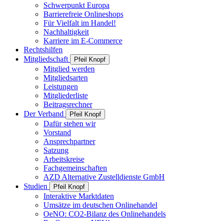
Schwerpunkt Europa
Barrierefreie Onlineshops
Für Vielfalt im Handel!
Nachhaltigkeit
Karriere im E-Commerce
Rechtshilfen
Mitgliedschaft
Pfeil Knopf
Mitglied werden
Mitgliedsarten
Leistungen
Mitgliederliste
Beitragsrechner
Der Verband
Pfeil Knopf
Dafür stehen wir
Vorstand
Ansprechpartner
Satzung
Arbeitskreise
Fachgemeinschaften
AZD Alternative Zustelldienste GmbH
Studien
Pfeil Knopf
Interaktive Marktdaten
Umsätze im deutschen Onlinehandel
OeNO: CO2-Bilanz des Onlinehandels