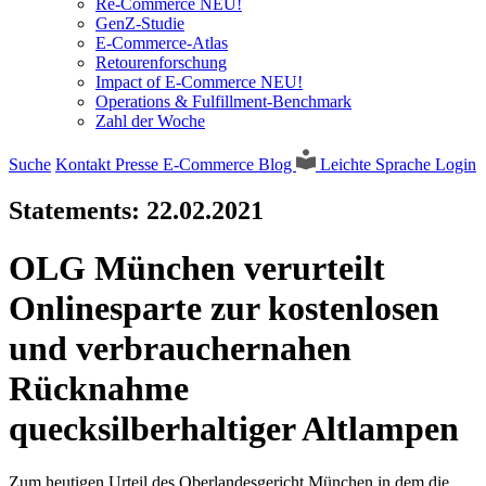
Re-Commerce NEU!
GenZ-Studie
E-Commerce-Atlas
Retourenforschung
Impact of E-Commerce NEU!
Operations & Fulfillment-Benchmark
Zahl der Woche
Suche
Kontakt
Presse
E-Commerce Blog
Leichte Sprache
Login
Statements:
22.02.2021
OLG München verurteilt
Onlinesparte zur kostenlosen
und verbrauchernahen
Rücknahme
quecksilberhaltiger Altlampen
Zum heutigen Urteil des Oberlandesgericht München in dem die