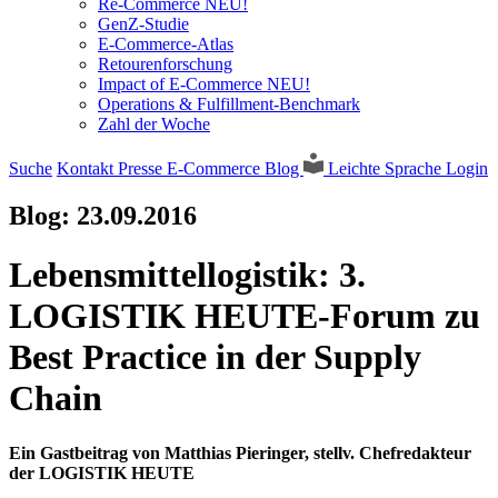
Re-Commerce NEU!
GenZ-Studie
E-Commerce-Atlas
Retourenforschung
Impact of E-Commerce NEU!
Operations & Fulfillment-Benchmark
Zahl der Woche
Suche
Kontakt
Presse
E-Commerce Blog
Leichte Sprache
Login
Blog:
23.09.2016
Lebensmittellogistik: 3.
LOGISTIK HEUTE-Forum zu
Best Practice in der Supply
Chain
Ein Gastbeitrag von Matthias Pieringer, stellv. Chefredakteur
der LOGISTIK HEUTE