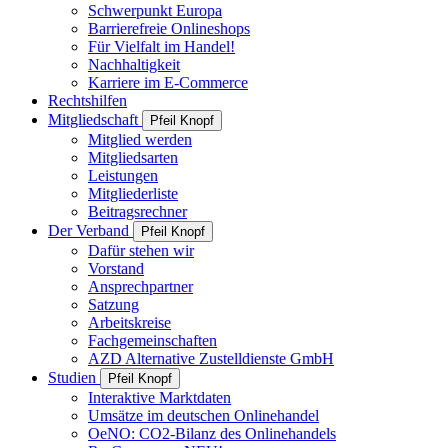
Schwerpunkt Europa
Barrierefreie Onlineshops
Für Vielfalt im Handel!
Nachhaltigkeit
Karriere im E-Commerce
Rechtshilfen
Mitgliedschaft
Pfeil Knopf
Mitglied werden
Mitgliedsarten
Leistungen
Mitgliederliste
Beitragsrechner
Der Verband
Pfeil Knopf
Dafür stehen wir
Vorstand
Ansprechpartner
Satzung
Arbeitskreise
Fachgemeinschaften
AZD Alternative Zustelldienste GmbH
Studien
Pfeil Knopf
Interaktive Marktdaten
Umsätze im deutschen Onlinehandel
OeNO: CO2-Bilanz des Onlinehandels