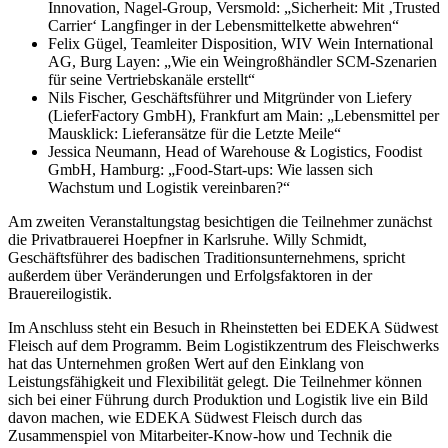
Innovation, Nagel-Group, Versmold: „Sicherheit: Mit ‚Trusted
Carrier‘ Langfinger in der Lebensmittelkette abwehren“
Felix Gügel, Teamleiter Disposition, WIV Wein International
AG, Burg Layen: „Wie ein Weingroßhändler SCM-Szenarien
für seine Vertriebskanäle erstellt“
Nils Fischer, Geschäftsführer und Mitgründer von Liefery
(LieferFactory GmbH), Frankfurt am Main: „Lebensmittel per
Mausklick: Lieferansätze für die Letzte Meile“
Jessica Neumann, Head of Warehouse & Logistics, Foodist
GmbH, Hamburg: „Food-Start-ups: Wie lassen sich
Wachstum und Logistik vereinbaren?“
Am zweiten Veranstaltungstag besichtigen die Teilnehmer zunächst
die Privatbrauerei Hoepfner in Karlsruhe. Willy Schmidt,
Geschäftsführer des badischen Traditionsunternehmens, spricht
außerdem über Veränderungen und Erfolgsfaktoren in der
Brauereilogistik.
Im Anschluss steht ein Besuch in Rheinstetten bei EDEKA Südwest
Fleisch auf dem Programm. Beim Logistikzentrum des Fleischwerks
hat das Unternehmen großen Wert auf den Einklang von
Leistungsfähigkeit und Flexibilität gelegt. Die Teilnehmer können
sich bei einer Führung durch Produktion und Logistik live ein Bild
davon machen, wie EDEKA Südwest Fleisch durch das
Zusammenspiel von Mitarbeiter-Know-how und Technik die