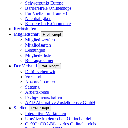
Schwerpunkt Europa
Barrierefreie Onlineshops
Für Vielfalt im Handel!
Nachhaltigkeit
Karriere im E-Commerce
Rechtshilfen
Mitgliedschaft
Pfeil Knopf
Mitglied werden
Mitgliedsarten
Leistungen
Mitgliederliste
Beitragsrechner
Der Verband
Pfeil Knopf
Dafür stehen wir
Vorstand
Ansprechpartner
Satzung
Arbeitskreise
Fachgemeinschaften
AZD Alternative Zustelldienste GmbH
Studien
Pfeil Knopf
Interaktive Marktdaten
Umsätze im deutschen Onlinehandel
OeNO: CO2-Bilanz des Onlinehandels