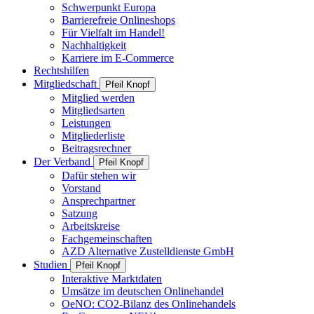
Schwerpunkt Europa
Barrierefreie Onlineshops
Für Vielfalt im Handel!
Nachhaltigkeit
Karriere im E-Commerce
Rechtshilfen
Mitgliedschaft
Pfeil Knopf
Mitglied werden
Mitgliedsarten
Leistungen
Mitgliederliste
Beitragsrechner
Der Verband
Pfeil Knopf
Dafür stehen wir
Vorstand
Ansprechpartner
Satzung
Arbeitskreise
Fachgemeinschaften
AZD Alternative Zustelldienste GmbH
Studien
Pfeil Knopf
Interaktive Marktdaten
Umsätze im deutschen Onlinehandel
OeNO: CO2-Bilanz des Onlinehandels