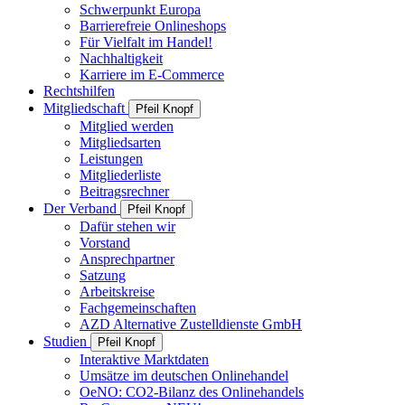
Schwerpunkt Europa
Barrierefreie Onlineshops
Für Vielfalt im Handel!
Nachhaltigkeit
Karriere im E-Commerce
Rechtshilfen
Mitgliedschaft
Pfeil Knopf
Mitglied werden
Mitgliedsarten
Leistungen
Mitgliederliste
Beitragsrechner
Der Verband
Pfeil Knopf
Dafür stehen wir
Vorstand
Ansprechpartner
Satzung
Arbeitskreise
Fachgemeinschaften
AZD Alternative Zustelldienste GmbH
Studien
Pfeil Knopf
Interaktive Marktdaten
Umsätze im deutschen Onlinehandel
OeNO: CO2-Bilanz des Onlinehandels