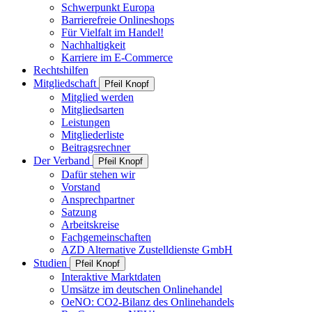
Schwerpunkt Europa
Barrierefreie Onlineshops
Für Vielfalt im Handel!
Nachhaltigkeit
Karriere im E-Commerce
Rechtshilfen
Mitgliedschaft
Pfeil Knopf
Mitglied werden
Mitgliedsarten
Leistungen
Mitgliederliste
Beitragsrechner
Der Verband
Pfeil Knopf
Dafür stehen wir
Vorstand
Ansprechpartner
Satzung
Arbeitskreise
Fachgemeinschaften
AZD Alternative Zustelldienste GmbH
Studien
Pfeil Knopf
Interaktive Marktdaten
Umsätze im deutschen Onlinehandel
OeNO: CO2-Bilanz des Onlinehandels