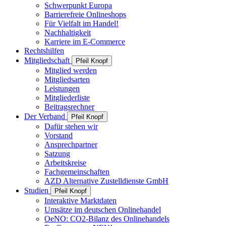
Schwerpunkt Europa
Barrierefreie Onlineshops
Für Vielfalt im Handel!
Nachhaltigkeit
Karriere im E-Commerce
Rechtshilfen
Mitgliedschaft
Pfeil Knopf
Mitglied werden
Mitgliedsarten
Leistungen
Mitgliederliste
Beitragsrechner
Der Verband
Pfeil Knopf
Dafür stehen wir
Vorstand
Ansprechpartner
Satzung
Arbeitskreise
Fachgemeinschaften
AZD Alternative Zustelldienste GmbH
Studien
Pfeil Knopf
Interaktive Marktdaten
Umsätze im deutschen Onlinehandel
OeNO: CO2-Bilanz des Onlinehandels