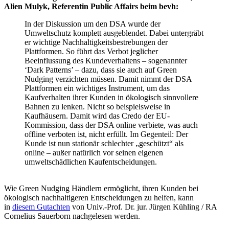
Alien Mulyk, Referentin Public Affairs beim bevh:
In der Diskussion um den DSA wurde der
Umweltschutz komplett ausgeblendet. Dabei untergräbt
er wichtige Nachhaltigkeitsbestrebungen der
Plattformen. So führt das Verbot jeglicher
Beeinflussung des Kundeverhaltens – sogenannter
‘Dark Patterns’ – dazu, dass sie auch auf Green
Nudging verzichten müssen. Damit nimmt der DSA
Plattformen ein wichtiges Instrument, um das
Kaufverhalten ihrer Kunden in ökologisch sinnvollere
Bahnen zu lenken. Nicht so beispielsweise in
Kaufhäusern. Damit wird das Credo der EU-
Kommission, dass der DSA online verbiete, was auch
offline verboten ist, nicht erfüllt. Im Gegenteil: Der
Kunde ist nun stationär schlechter „geschützt“ als
online – außer natürlich vor seinen eigenen
umweltschädlichen Kaufentscheidungen.
Wie Green Nudging Händlern ermöglicht, ihren Kunden bei
ökologisch nachhaltigeren Entscheidungen zu helfen, kann
in
diesem Gutachten
von Univ.-Prof. Dr. jur. Jürgen Kühling / RA
Cornelius Sauerborn nachgelesen werden.