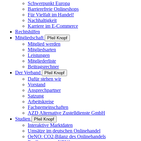
Schwerpunkt Europa
Barrierefreie Onlineshops
Für Vielfalt im Handel!
Nachhaltigkeit
Karriere im E-Commerce
Rechtshilfen
Mitgliedschaft
Pfeil Knopf
Mitglied werden
Mitgliedsarten
Leistungen
Mitgliederliste
Beitragsrechner
Der Verband
Pfeil Knopf
Dafür stehen wir
Vorstand
Ansprechpartner
Satzung
Arbeitskreise
Fachgemeinschaften
AZD Alternative Zustelldienste GmbH
Studien
Pfeil Knopf
Interaktive Marktdaten
Umsätze im deutschen Onlinehandel
OeNO: CO2-Bilanz des Onlinehandels