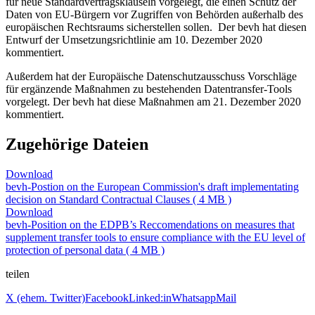
für neue Standardvertragsklauseln vorgelegt, die einen Schutz der
Daten von EU-Bürgern vor Zugriffen von Behörden außerhalb des
europäischen Rechtsraums sicherstellen sollen. Der bevh hat diesen
Entwurf der Umsetzungsrichtlinie am 10. Dezember 2020
kommentiert.
Außerdem hat der Europäische Datenschutzausschuss Vorschläge
für ergänzende Maßnahmen zu bestehenden Datentransfer-Tools
vorgelegt. Der bevh hat diese Maßnahmen am 21. Dezember 2020
kommentiert.
Zugehörige Dateien
Download
bevh-Postion on the European Commission's draft implementating
decision on Standard Contractual Clauses ( 4 MB )
Download
bevh-Position on the EDPB’s Reccomendations on measures that
supplement transfer tools to ensure compliance with the EU level of
protection of personal data ( 4 MB )
teilen
X (ehem. Twitter)
Facebook
Linked:in
Whatsapp
Mail