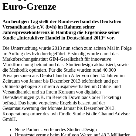
Euro-Grenze
Am heutigen Tag stellt der Bundesverband des Deutschen
Versandhandels e.V. (bvh) im Rahmen seiner
Jahrespressekonferenz in Hamburg die Ergebnisse seiner
Studie „Interaktiver Handel in Deutschland 2013“ vor.
Die Untersuchung wurde 2013 nun schon zum achten Mal in Folge
im Auftrag des bvh durchgeführt. Erstmalig wurde damit das
Marktforschungsinstitut GIM-Gesellschaft für innovative
Marktforschung betraut und das Studiendesign aktualisiert, sowie
die Methodik optimiert. Für die Studie wurden rund 40.000
Privatpersonen aus Deutschland im Alter von über 14 Jahren im
Zeitraum von Januar bis Dezember 2013 telefonisch und per
Onlinefragebogen zu ihrem Ausgabeverhalten im Online- und
Versandhandel und zu ihrem Konsum von digitalen
Dienstleistungen (z.B. im Bereich Downloads oder Ticketing)
befragt. Das heute vorgelegte Ergebnis basiert auf der
Gesamtauswertung der Monate Januar bis Dezember 2013.
Kooperationspartner des bvh für die Studie ist die ChannelAdvisor
GmbH.
Neue Partner - verfeinertes Studien-Design
Umsatzsteigerung beim Kauf von Waren auf 48,3 Milliarden