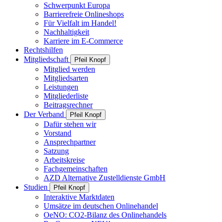
Schwerpunkt Europa
Barrierefreie Onlineshops
Für Vielfalt im Handel!
Nachhaltigkeit
Karriere im E-Commerce
Rechtshilfen
Mitgliedschaft
Pfeil Knopf
Mitglied werden
Mitgliedsarten
Leistungen
Mitgliederliste
Beitragsrechner
Der Verband
Pfeil Knopf
Dafür stehen wir
Vorstand
Ansprechpartner
Satzung
Arbeitskreise
Fachgemeinschaften
AZD Alternative Zustelldienste GmbH
Studien
Pfeil Knopf
Interaktive Marktdaten
Umsätze im deutschen Onlinehandel
OeNO: CO2-Bilanz des Onlinehandels