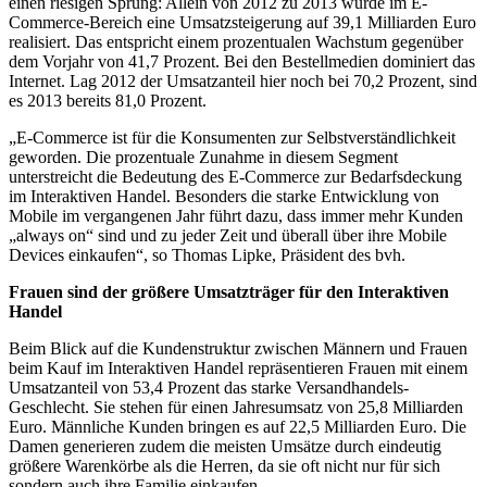
einen riesigen Sprung: Allein von 2012 zu 2013 wurde im E-
Commerce-Bereich eine Umsatzsteigerung auf 39,1 Milliarden Euro
realisiert. Das entspricht einem prozentualen Wachstum gegenüber
dem Vorjahr von 41,7 Prozent. Bei den Bestellmedien dominiert das
Internet. Lag 2012 der Umsatzanteil hier noch bei 70,2 Prozent, sind
es 2013 bereits 81,0 Prozent.
„E-Commerce ist für die Konsumenten zur Selbstverständlichkeit
geworden. Die prozentuale Zunahme in diesem Segment
unterstreicht die Bedeutung des E-Commerce zur Bedarfsdeckung
im Interaktiven Handel. Besonders die starke Entwicklung von
Mobile im vergangenen Jahr führt dazu, dass immer mehr Kunden
„always on“ sind und zu jeder Zeit und überall über ihre Mobile
Devices einkaufen“, so Thomas Lipke, Präsident des bvh.
Frauen sind der größere Umsatzträger für den Interaktiven
Handel
Beim Blick auf die Kundenstruktur zwischen Männern und Frauen
beim Kauf im Interaktiven Handel repräsentieren Frauen mit einem
Umsatzanteil von 53,4 Prozent das starke Versandhandels-
Geschlecht. Sie stehen für einen Jahresumsatz von 25,8 Milliarden
Euro. Männliche Kunden bringen es auf 22,5 Milliarden Euro. Die
Damen generieren zudem die meisten Umsätze durch eindeutig
größere Warenkörbe als die Herren, da sie oft nicht nur für sich
sondern auch ihre Familie einkaufen.