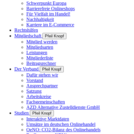
Schwerpunkt Europa
Barrierefreie Onlineshops
Für Vielfalt im Handel!
Nachhaltigkeit
Karriere im E-Commerce
Rechtshilfen
Mitgliedschaft
Pfeil Knopf
Mitglied werden
Mitgliedsarten
Leistungen
Mitgliederliste
Beitragsrechner
Der Verband
Pfeil Knopf
Dafür stehen wir
Vorstand
Ansprechpartner
Satzung
Arbeitskreise
Fachgemeinschaften
AZD Alternative Zustelldienste GmbH
Studien
Pfeil Knopf
Interaktive Marktdaten
Umsätze im deutschen Onlinehandel
OeNO: CO2-Bilanz des Onlinehandels