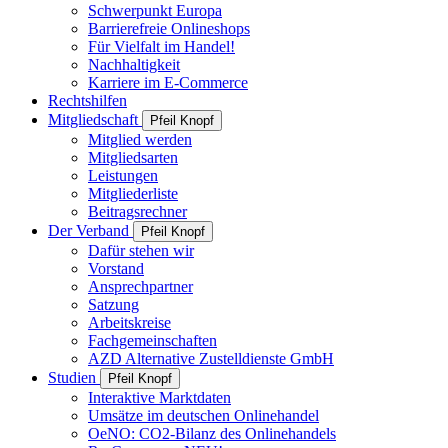
Schwerpunkt Europa
Barrierefreie Onlineshops
Für Vielfalt im Handel!
Nachhaltigkeit
Karriere im E-Commerce
Rechtshilfen
Mitgliedschaft
Pfeil Knopf
Mitglied werden
Mitgliedsarten
Leistungen
Mitgliederliste
Beitragsrechner
Der Verband
Pfeil Knopf
Dafür stehen wir
Vorstand
Ansprechpartner
Satzung
Arbeitskreise
Fachgemeinschaften
AZD Alternative Zustelldienste GmbH
Studien
Pfeil Knopf
Interaktive Marktdaten
Umsätze im deutschen Onlinehandel
OeNO: CO2-Bilanz des Onlinehandels