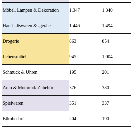
Möbel, Lampen & Dekoration
1.347
1.340
Haushaltswaren & -geräte
1.446
1.494
Drogerie
863
854
Lebensmittel
945
1.004
Schmuck & Uhren
195
201
Auto & Motorrad/ Zubehör
376
380
Spielwaren
351
337
Bürobedarf
204
190