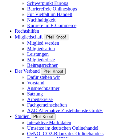
Schwerpunkt Europa
Barrierefreie Onlineshops
Für Vielfalt im Handel!
Nachhaltigkeit
Karriere im E-Commerce
Rechtshilfen
Mitgliedschaft
Pfeil Knopf
Mitglied werden
Mitgliedsarten
Leistungen
Mitgliederliste
Beitragsrechner
Der Verband
Pfeil Knopf
Dafür stehen wir
Vorstand
Ansprechpartner
Satzung
Arbeitskreise
Fachgemeinschaften
AZD Alternative Zustelldienste GmbH
Studien
Pfeil Knopf
Interaktive Marktdaten
Umsätze im deutschen Onlinehandel
OeNO: CO2-Bilanz des Onlinehandels