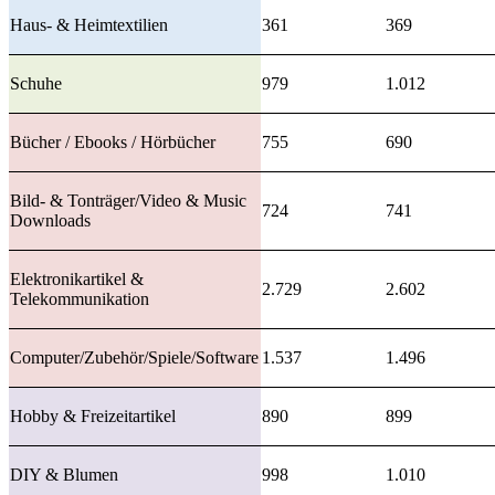
Haus- & Heimtextilien
361
369
Schuhe
979
1.012
Bücher / Ebooks / Hörbücher
755
690
Bild- & Tonträger/Video & Music
724
741
Downloads
Elektronikartikel &
2.729
2.602
Telekommunikation
Computer/Zubehör/Spiele/Software
1.537
1.496
Hobby & Freizeitartikel
890
899
DIY & Blumen
998
1.010