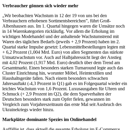
Verbraucher gönnen sich wieder mehr
„Wir beobachten Wachstum in 12 der 19 von uns bei den
Verbrauchern erhobenen Sortimentsbereichen”, führt Groß-
Albenhausen aus. Im 1. Quartal hingegen waren die Umsätze noch
in 14 Warenkategorien rückläufig. Vor allem die Erholung im
wichtigen Modehandel und der anhaltende Wachstumstrend mit
Waren des täglichen Bedarfs (jeweils + 2,9 Prozent) haben im 2.
Quartal starke Impulse gesetzt: Lebensmittelbestellungen legten mit
+ 6,2 Prozent (1,004 Mrd. Euro) von allen Segmenten das stärkste
Umsatzwachstum vor. Auch auf Halbjahressicht liegt der Anstieg
mit 4,02 Prozent (1,917 Mrd. Euro) deutlich über dem Trend am
Gesamtmarkt. Einen besonders starken Turnaround legte auch das
Cluster Einrichtung hin, worunter Möbel, Heimtextilien und
Haushaltsgeräte fallen. Nach einem besonders schwachen
Jahresauftakt (-4,3 Prozent in Q1) gab es im Folgequartal wieder ein
leichtes Wachstum von 1,6 Prozent. Luxusausgaben für Uhren und
Schmuck (+ 2,9 Prozent im Q2), die dem Sparverhalten der
Deutschen besonders stark zum Opfer fielen, gewannen im
Vergleich zum Vorjahreszeitraum das erste Mal seit Ausbruch des
Ukrainekriegs wieder hinzu.
Markplätze dominante Spezies im Onlinehandel
Auffällig ist, dass aktuell die gesamte Erholung im E-Commerce