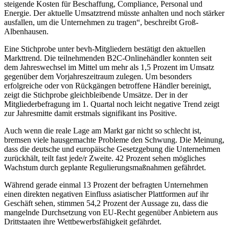
steigende Kosten für Beschaffung, Compliance, Personal und
Energie. Der aktuelle Umsatztrend müsste anhalten und noch stärker
ausfallen, um die Unternehmen zu tragen“, beschreibt Groß-
Albenhausen.
Eine Stichprobe unter bevh-Mitgliedern bestätigt den aktuellen
Markttrend. Die teilnehmenden B2C-Onlinehändler konnten seit
dem Jahreswechsel im Mittel um mehr als 1,5 Prozent im Umsatz
gegenüber dem Vorjahreszeitraum zulegen. Um besonders
erfolgreiche oder von Rückgängen betroffene Händler bereinigt,
zeigt die Stichprobe gleichbleibende Umsätze. Der in der
Mitgliederbefragung im 1. Quartal noch leicht negative Trend zeigt
zur Jahresmitte damit erstmals signifikant ins Positive.
Auch wenn die reale Lage am Markt gar nicht so schlecht ist,
bremsen viele hausgemachte Probleme den Schwung. Die Meinung,
dass die deutsche und europäische Gesetzgebung die Unternehmen
zurückhält, teilt fast jede/r Zweite. 42 Prozent sehen mögliches
Wachstum durch geplante Regulierungsmaßnahmen gefährdet.
Während gerade einmal 13 Prozent der befragten Unternehmen
einen direkten negativen Einfluss asiatischer Plattformen auf ihr
Geschäft sehen, stimmen 54,2 Prozent der Aussage zu, dass die
mangelnde Durchsetzung von EU-Recht gegenüber Anbietern aus
Drittstaaten ihre Wettbewerbsfähigkeit gefährdet.