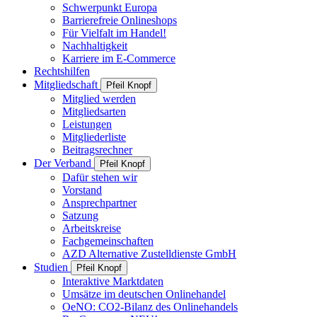
Schwerpunkt Europa
Barrierefreie Onlineshops
Für Vielfalt im Handel!
Nachhaltigkeit
Karriere im E-Commerce
Rechtshilfen
Mitgliedschaft
Pfeil Knopf
Mitglied werden
Mitgliedsarten
Leistungen
Mitgliederliste
Beitragsrechner
Der Verband
Pfeil Knopf
Dafür stehen wir
Vorstand
Ansprechpartner
Satzung
Arbeitskreise
Fachgemeinschaften
AZD Alternative Zustelldienste GmbH
Studien
Pfeil Knopf
Interaktive Marktdaten
Umsätze im deutschen Onlinehandel
OeNO: CO2-Bilanz des Onlinehandels