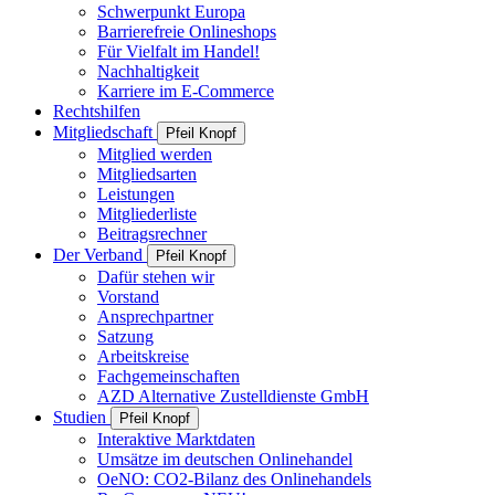
Schwerpunkt Europa
Barrierefreie Onlineshops
Für Vielfalt im Handel!
Nachhaltigkeit
Karriere im E-Commerce
Rechtshilfen
Mitgliedschaft
Pfeil Knopf
Mitglied werden
Mitgliedsarten
Leistungen
Mitgliederliste
Beitragsrechner
Der Verband
Pfeil Knopf
Dafür stehen wir
Vorstand
Ansprechpartner
Satzung
Arbeitskreise
Fachgemeinschaften
AZD Alternative Zustelldienste GmbH
Studien
Pfeil Knopf
Interaktive Marktdaten
Umsätze im deutschen Onlinehandel
OeNO: CO2-Bilanz des Onlinehandels