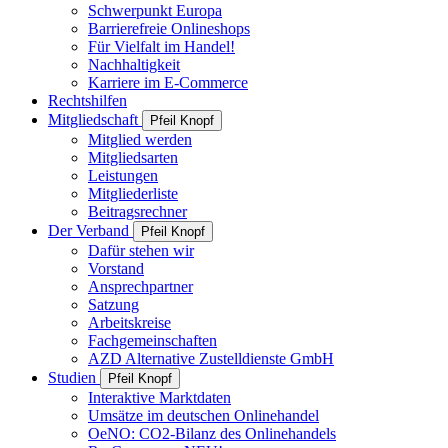
Schwerpunkt Europa
Barrierefreie Onlineshops
Für Vielfalt im Handel!
Nachhaltigkeit
Karriere im E-Commerce
Rechtshilfen
Mitgliedschaft
Pfeil Knopf
Mitglied werden
Mitgliedsarten
Leistungen
Mitgliederliste
Beitragsrechner
Der Verband
Pfeil Knopf
Dafür stehen wir
Vorstand
Ansprechpartner
Satzung
Arbeitskreise
Fachgemeinschaften
AZD Alternative Zustelldienste GmbH
Studien
Pfeil Knopf
Interaktive Marktdaten
Umsätze im deutschen Onlinehandel
OeNO: CO2-Bilanz des Onlinehandels