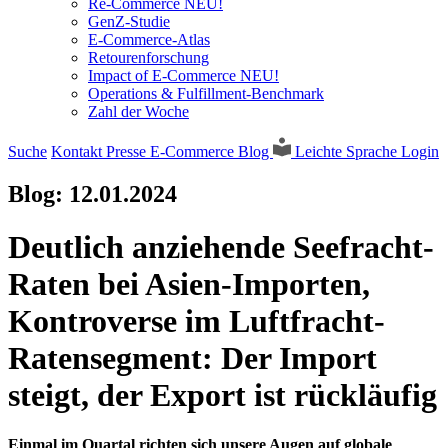
Re-Commerce NEU!
GenZ-Studie
E-Commerce-Atlas
Retourenforschung
Impact of E-Commerce NEU!
Operations & Fulfillment-Benchmark
Zahl der Woche
Suche
Kontakt
Presse
E-Commerce Blog
Leichte Sprache
Login
Blog:
12.01.2024
Deutlich anziehende Seefracht-
Raten bei Asien-Importen,
Kontroverse im Luftfracht-
Ratensegment: Der Import
steigt, der Export ist rückläufig
Einmal im Quartal richten sich unsere Augen auf globale