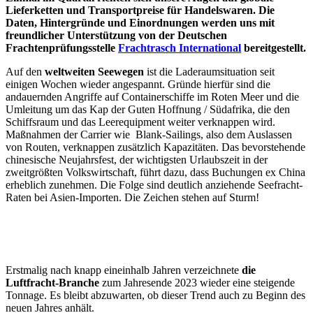
Lieferketten und Transportpreise für Handelswaren. Die
Daten, Hintergründe und Einordnungen werden uns mit
freundlicher Unterstützung von der Deutschen
Frachtenprüfungsstelle
Frachtrasch International
bereitgestellt.
Auf den
weltweiten Seewegen
ist die Laderaumsituation seit
einigen Wochen wieder angespannt. Gründe hierfür sind die
andauernden Angriffe auf Containerschiffe im Roten Meer und die
Umleitung um das Kap der Guten Hoffnung / Südafrika, die den
Schiffsraum und das Leerequipment weiter verknappen wird.
Maßnahmen der Carrier wie Blank-Sailings, also dem Auslassen
von Routen, verknappen zusätzlich Kapazitäten. Das bevorstehende
chinesische Neujahrsfest, der wichtigsten Urlaubszeit in der
zweitgrößten Volkswirtschaft, führt dazu, dass Buchungen ex China
erheblich zunehmen. Die Folge sind deutlich anziehende Seefracht-
Raten bei Asien-Importen. Die Zeichen stehen auf Sturm!
Erstmalig nach knapp eineinhalb Jahren verzeichnete
die
Luftfracht-Branche
zum Jahresende 2023 wieder eine steigende
Tonnage. Es bleibt abzuwarten, ob dieser Trend auch zu Beginn des
neuen Jahres anhält.