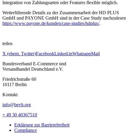
Integration von Zahlungsarten oder Features flexible möglich.
Weiterführende Details zu der Zusammenarbeit der HD PLUS
GmbH und PAYONE GmbH sind in der Case Study nachzulesen
https://www.payone.de/kunden/case-studies/hdplus/
.
teilen
X (ehem. Twitter)
Facebook
Linked:in
Whatsapp
Mail
Bundesverband E-Commerce und
Versandhandel Deutschland e.V.
Friedrichstraße 60
10117 Berlin
Kontakt
info@bevh.org
+ 49 30 40367510
Erklärung zur Barrierefreiheit
Compliance