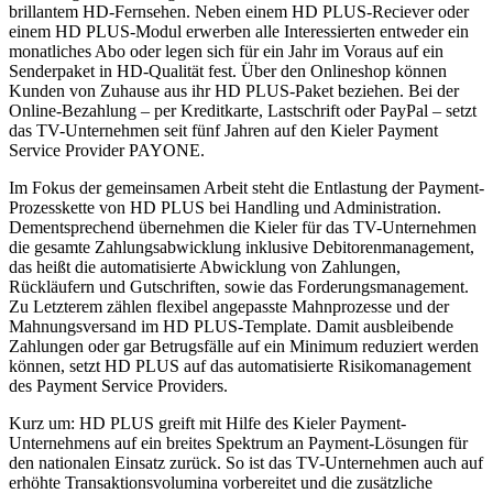
brillantem HD-Fernsehen. Neben einem HD PLUS-Reciever oder
einem HD PLUS-Modul erwerben alle Interessierten entweder ein
monatliches Abo oder legen sich für ein Jahr im Voraus auf ein
Senderpaket in HD-Qualität fest. Über den Onlineshop können
Kunden von Zuhause aus ihr HD PLUS-Paket beziehen. Bei der
Online-Bezahlung – per Kreditkarte, Lastschrift oder PayPal – setzt
das TV-Unternehmen seit fünf Jahren auf den Kieler Payment
Service Provider PAYONE.
Im Fokus der gemeinsamen Arbeit steht die Entlastung der Payment-
Prozesskette von HD PLUS bei Handling und Administration.
Dementsprechend übernehmen die Kieler für das TV-Unternehmen
die gesamte Zahlungsabwicklung inklusive Debitorenmanagement,
das heißt die automatisierte Abwicklung von Zahlungen,
Rückläufern und Gutschriften, sowie das Forderungsmanagement.
Zu Letzterem zählen flexibel angepasste Mahnprozesse und der
Mahnungsversand im HD PLUS-Template. Damit ausbleibende
Zahlungen oder gar Betrugsfälle auf ein Minimum reduziert werden
können, setzt HD PLUS auf das automatisierte Risikomanagement
des Payment Service Providers.
Kurz um: HD PLUS greift mit Hilfe des Kieler Payment-
Unternehmens auf ein breites Spektrum an Payment-Lösungen für
den nationalen Einsatz zurück. So ist das TV-Unternehmen auch auf
erhöhte Transaktionsvolumina vorbereitet und die zusätzliche