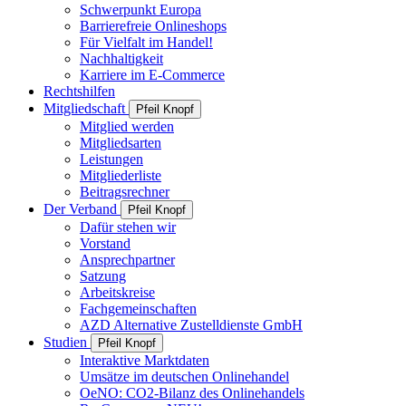
Schwerpunkt Europa
Barrierefreie Onlineshops
Für Vielfalt im Handel!
Nachhaltigkeit
Karriere im E-Commerce
Rechtshilfen
Mitgliedschaft
Pfeil Knopf
Mitglied werden
Mitgliedsarten
Leistungen
Mitgliederliste
Beitragsrechner
Der Verband
Pfeil Knopf
Dafür stehen wir
Vorstand
Ansprechpartner
Satzung
Arbeitskreise
Fachgemeinschaften
AZD Alternative Zustelldienste GmbH
Studien
Pfeil Knopf
Interaktive Marktdaten
Umsätze im deutschen Onlinehandel
OeNO: CO2-Bilanz des Onlinehandels