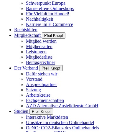
Schwerpunkt Europa
Barrierefreie Onlineshops
Für Vielfalt im Handel!
Nachhaltigkeit
Karriere im E-Commerce
Rechtshilfen
Mitgliedschaft
Pfeil Knopf
Mitglied werden
Mitgliedsarten
Leistungen
Mitgliederliste
Beitragsrechner
Der Verband
Pfeil Knopf
Dafür stehen wir
Vorstand
Ansprechpartner
Satzung
Arbeitskreise
Fachgemeinschaften
AZD Alternative Zustelldienste GmbH
Studien
Pfeil Knopf
Interaktive Marktdaten
Umsätze im deutschen Onlinehandel
OeNO: CO2-Bilanz des Onlinehandels