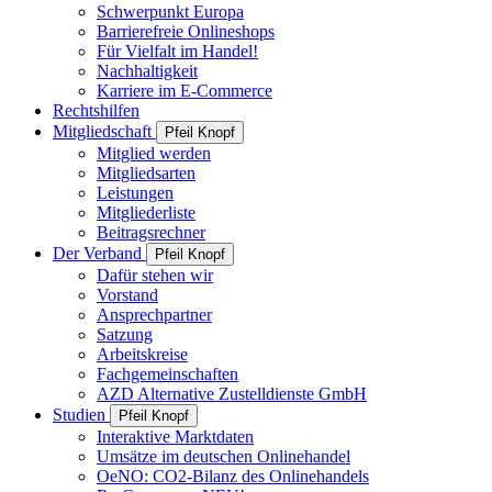
Schwerpunkt Europa
Barrierefreie Onlineshops
Für Vielfalt im Handel!
Nachhaltigkeit
Karriere im E-Commerce
Rechtshilfen
Mitgliedschaft
Pfeil Knopf
Mitglied werden
Mitgliedsarten
Leistungen
Mitgliederliste
Beitragsrechner
Der Verband
Pfeil Knopf
Dafür stehen wir
Vorstand
Ansprechpartner
Satzung
Arbeitskreise
Fachgemeinschaften
AZD Alternative Zustelldienste GmbH
Studien
Pfeil Knopf
Interaktive Marktdaten
Umsätze im deutschen Onlinehandel
OeNO: CO2-Bilanz des Onlinehandels