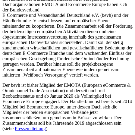
Dachorganisationen EMOTA und Ecommerce Europe haben sich
der Bundesverband
E-Commerce und Versandhandel Deutschland e.V. (bevh) und der
Händlerbund e. V. entschlossen, auf europäischer Ebene
miteinander zu kooperieren. Die Zusammenarbeit soll der Förderung
der beiderseitigen europäischen Aktivitäten dienen und eine
abgestimmte Interessensvertretung innerhalb des gemeinsamen
europäischen Dachverbandes sicherstellen. Damit soll der stetig
zunehmenden wirtschaftlichen und gesellschaftlichen Bedeutung der
deutschen E-Commerce Branche und dem wachsenden Einfluss der
europäischen Gesetzgebung für deutsche Onlinehändler Rechnung
getragen werden. Darüber hinaus soll die projektbezogene
Zusammenarbeit auf nationaler Ebene wie in dem gemeinsam
initiierten „Weißbuch Versorgung“ vertieft werden.
Der bevh ist bisher Mitglied der EMOTA (European eCommerce &
Omnichannel Trade Association) und derzeit noch mit
Beobachterstatus und ab Januar 2020 als Vollmitglied bei
Ecommerce Europe engagiert. Der Händlerbund ist bereits seit 2014
Mitglied bei Ecommerce Europe, unter dessen Dach sich die
Mitglieder der beiden europäischen Verbände jetzt
zusammenschließen, um gemeinsam in Brüssel zu wirken. Der
Zusammenschluss soll bis Jahresende 2019 abgeschlossen sein
(siehe
Pressemitteilung
).