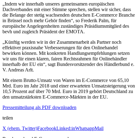
„Indem wir innerhalb unseres gemeinsamen europäischen
Dachverbandes mit einer Stimme sprechen, stellen wir sicher, dass
die Belange der stetig wachsenden deutschen E-Commerce Branche
in Brüssel noch mehr Gehör finden“, so Frederik Palm, für
europäische Angelegenheiten zuständiges Präsidiumsmitglied des
bevh und zugleich Präsident der EMOTA.
„Künftig werden wir in der Zusammenarbeit als Partner noch
effektiver praxisnahe Verbesserungen für den Onlinehandel
bewirken können. Mit konkreten Handlungsempfehlungen setzen
wir uns für einen klaren, fairen Rechtsrahmen für Onlinehändler
innerhalb der EU ein“, sagt Bundesvorsitzender des Händlerbund e.
V. Andreas Arlt.
Mit einem Brutto-Umsatz von Waren im E-Commerce von 65,10
Mrd. Euro im Jahr 2018 und einer erwarteten Umsatzsteigerung von
10,5 Prozent auf über 70 Mrd. Euro in 2019 gehört Deutschland zu
den umsatzstärksten E-Commerce-Märkten in der EU.
Pressemitteilung als PDF downloaden
teilen
X (ehem. Twitter)
Facebook
Linked:in
Whatsapp
Mail