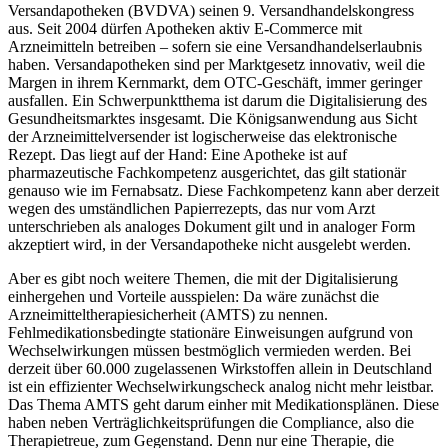
Versandapotheken (BVDVA) seinen 9. Versandhandelskongress
aus. Seit 2004 dürfen Apotheken aktiv E-Commerce mit
Arzneimitteln betreiben – sofern sie eine Versandhandelserlaubnis
haben. Versandapotheken sind per Marktgesetz innovativ, weil die
Margen in ihrem Kernmarkt, dem OTC-Geschäft, immer geringer
ausfallen. Ein Schwerpunktthema ist darum die Digitalisierung des
Gesundheitsmarktes insgesamt. Die Königsanwendung aus Sicht
der Arzneimittelversender ist logischerweise das elektronische
Rezept. Das liegt auf der Hand: Eine Apotheke ist auf
pharmazeutische Fachkompetenz ausgerichtet, das gilt stationär
genauso wie im Fernabsatz. Diese Fachkompetenz kann aber derzeit
wegen des umständlichen Papierrezepts, das nur vom Arzt
unterschrieben als analoges Dokument gilt und in analoger Form
akzeptiert wird, in der Versandapotheke nicht ausgelebt werden.
Aber es gibt noch weitere Themen, die mit der Digitalisierung
einhergehen und Vorteile ausspielen: Da wäre zunächst die
Arzneimitteltherapiesicherheit (AMTS) zu nennen.
Fehlmedikationsbedingte stationäre Einweisungen aufgrund von
Wechselwirkungen müssen bestmöglich vermieden werden. Bei
derzeit über 60.000 zugelassenen Wirkstoffen allein in Deutschland
ist ein effizienter Wechselwirkungscheck analog nicht mehr leistbar.
Das Thema AMTS geht darum einher mit Medikationsplänen. Diese
haben neben Verträglichkeitsprüfungen die Compliance, also die
Therapietreue, zum Gegenstand. Denn nur eine Therapie, die