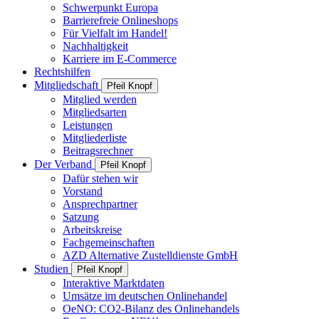
Schwerpunkt Europa
Barrierefreie Onlineshops
Für Vielfalt im Handel!
Nachhaltigkeit
Karriere im E-Commerce
Rechtshilfen
Mitgliedschaft
Pfeil Knopf
Mitglied werden
Mitgliedsarten
Leistungen
Mitgliederliste
Beitragsrechner
Der Verband
Pfeil Knopf
Dafür stehen wir
Vorstand
Ansprechpartner
Satzung
Arbeitskreise
Fachgemeinschaften
AZD Alternative Zustelldienste GmbH
Studien
Pfeil Knopf
Interaktive Marktdaten
Umsätze im deutschen Onlinehandel
OeNO: CO2-Bilanz des Onlinehandels