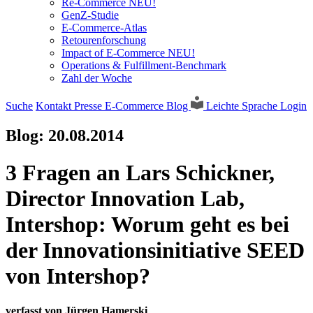
Re-Commerce NEU!
GenZ-Studie
E-Commerce-Atlas
Retourenforschung
Impact of E-Commerce NEU!
Operations & Fulfillment-Benchmark
Zahl der Woche
Suche
Kontakt
Presse
E-Commerce Blog
Leichte Sprache
Login
Blog:
20.08.2014
3 Fragen an Lars Schickner,
Director Innovation Lab,
Intershop: Worum geht es bei
der Innovationsinitiative SEED
von Intershop?
verfasst von Jürgen Hamerski