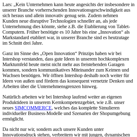
Lars: „Kein Unternehmen kann heute angesichts der insbesondere in
unserer Branche vorherrschenden Innovationsgeschwindigkeit aus
sich heraus und allein innovativ genug sein. Zudem nehmen
Kunden neue disruptive Technologien schneller an, als jede
Unternehmung dies könnte, siehe z.B. die Etablierung von Tablet-
Computern. Früher benötigte es 10 Jahre bis eine „Innovation“ als
Markstandard etabliert war, in unserer Branche sind es heutzutage
im Schnitt drei Jahre.
Ganz im Sinne des „Open Innovation“ Prinzips haben wir bei
Intershop verstanden, dass gute Ideen in unserem hochkomplexen
Marktumfeld heute meist nicht mehr aus freistehenden Garagen
kommen, sondern kommunikatives Miteinander zum Keimen und
Wachsen benötigen. Wir öffnen Intershop deshalb noch weiter für
Ideen von außen und fördern das konsequent vernetzte Denken und
Arbeiten über die Unternehmensgrenzen hinweg.
Natürlich arbeiten wir bei Intershop laufend weiter an eigenen
Produktideen in unserem Kernkompetenzgebiet, wie z.B. unser
neues
SIMCOMMERCE
, welches das komplette Simulieren
individueller Business-Modelle und Szenarien der Shopumgebung
ermöglicht.
Da nicht nur wir, sondern auch unsere Kunden unter
Innovationsdruck stehen, verbreitern wir mit jungen, dynamischen