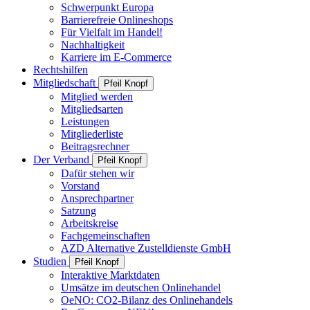
Schwerpunkt Europa
Barrierefreie Onlineshops
Für Vielfalt im Handel!
Nachhaltigkeit
Karriere im E-Commerce
Rechtshilfen
Mitgliedschaft
Pfeil Knopf
Mitglied werden
Mitgliedsarten
Leistungen
Mitgliederliste
Beitragsrechner
Der Verband
Pfeil Knopf
Dafür stehen wir
Vorstand
Ansprechpartner
Satzung
Arbeitskreise
Fachgemeinschaften
AZD Alternative Zustelldienste GmbH
Studien
Pfeil Knopf
Interaktive Marktdaten
Umsätze im deutschen Onlinehandel
OeNO: CO2-Bilanz des Onlinehandels