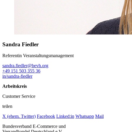
Sandra Fiedler
Referentin Veranstaltungsmanagement
sandra.fiedler@bevh.org
+49 151 503 355 36
in/sandra-fiedler
Arbeitskreis
Customer Service
teilen
X (ehem. Twitter)
Facebook
Linked:in
Whatsapp
Mail
Bundesverband E-Commerce und
Versandhandel Deutschland e.V.