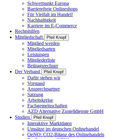
Schwerpunkt Europa
Barrierefreie Onlineshops
Für Vielfalt im Handel!
Nachhaltigkeit
Karriere im E-Commerce
Rechtshilfen
Mitgliedschaft
Pfeil Knopf
Mitglied werden
Mitgliedsarten
Leistungen
Mitgliederliste
Beitragsrechner
Der Verband
Pfeil Knopf
Dafür stehen wir
Vorstand
Ansprechpartner
Satzung
Arbeitskreise
Fachgemeinschaften
AZD Alternative Zustelldienste GmbH
Studien
Pfeil Knopf
Interaktive Marktdaten
Umsätze im deutschen Onlinehandel
OeNO: CO2-Bilanz des Onlinehandels